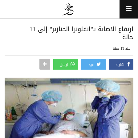
ارتفاع الإصابة بـ"انفلونزا الخنازير" إلى 11
حالة
منذ 13 سنة
شارك
غرد
ارسل