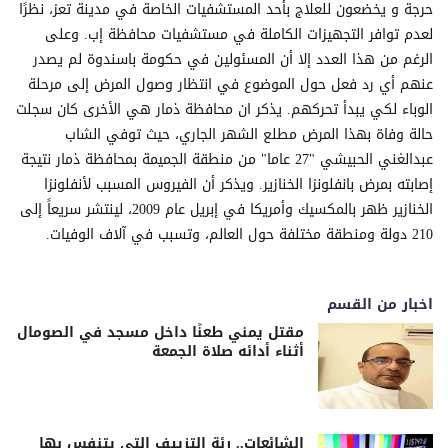
حرجة و يخضعون للعلاج بأحد المستشفيات الخاصة في مدينة تعز، نظرًا
لعدم توافر التجهيزات الكاملة في مستشفيات محافظة إب. وعلى
الرغم من هذا العدد إلا أن المسئولين في حكومة باسندوة لم يصدر
عنهم أي رد فعل حول الموضوع في انتظار وصول المرض إلى مرحلة
الوباء لكي يبدأ تحركهم. يذكر ان محافظة ذمار هي الأخرى كان سجلت
حالة وفاة بهذا المرض مطلع الشهر الجاري، حيث توفي الشاب
عبدالغني الحبيشي "27 عاما" من منطقة الجميمة بمحافظة ذمار نتيجة
إصابته بمرض بانفلونزا الخنازير. ويذكر أن الفيروس المسبب لأنفلونزا
الخنازير ظهر بالمكسيك وأمريكا في إبريل عام 2009، لينتشر سريعاً إلى
210 دولة ومنطقة مختلفة حول العالم، وتسبب في آلاف الوفيات.
اخبار من القسم
مقتل يمني طعنًا داخل مسجد في الصومال
أثناء أدائه صلاة الجمعة
الشائعات.. رئة التزييف التي يتنفس بها