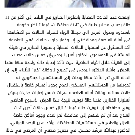
ارتفعت عدد الحالات المصابة بانفلونزا الخنازير في البلاد إلى أكثر من 11
حالة بحسب مصادر طبية في ثلاثة محافظات، فيما تنتظر حكومة
باسندوة وصول المرض إلى مرحلة الوباء للتحرك، الحالات تم اكتشافها
في أمانة العاصمة ومحافظتي إب وذمار جنوب صنعاء. ففي العاصمة
أكد المسئول عن استقبال الحالات المصابة بانفلونزا الخنازير في هيئة
المستشفى الجمهوري الدكتور أمين الردمي،إن خمس حالات وصلت
إلى الهيئة خلال الأيام الماضية، حيث تأكد إصابة حالة واحدة منها فقط
بالمرض. وأشار الدكتور الردمي في تصريح لـ وكالة "خبر" للأنباء، إلى إن
الحالة التي تم التأكد منها وصلت إلى المستشفى الجمهوري تم
تحويلها من المستشفى العسكري لعدم وجود أقسام خاصة باستقبال
حالات مماثلة. وكانت أمانة العاصمة سجلت خمس إصابات جديدة بمرض
أنفلونزا الخنازير، منها حالة توفيت نتيجة هذا المرض الأسبوع الماضي.
وفي محافظة إب توفيت حالة فيما لا تزال خمس حالات أخرى تحت
العلاج بعد أن تم نقلهم إلى محافظة تعز لعدم وجود أماكن خاصة
بالعزل والعلاج في مستشفيات المحافظة. وأكد مدير الرصد الوبائي،
الدكتور عبدالله مرشد محسن، في تصريح صحفي أن المرضى في حالة