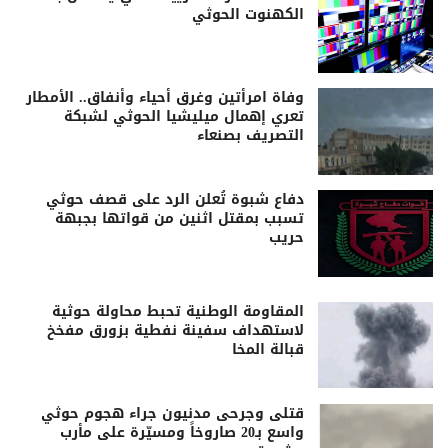
الكهنوت الحوثي
وفاة امرأتين وغرق أحياء وأنفاق.. الأمطار
تعري إهمال ميليشيا الحوثي لشبكة
التصريف بصنعاء
دفاع شبوة تُعلن الرد على قصف حوثي
تسبب بمقتل اثنين من قواتها بجبهة
حريب
المقاومة الوطنية تحبط محاولة حوثية
لاستهداف سفينة نفطية بزورق مفخخ
قبالة المخا
قتلى وجرحى مدنيون جراء هجوم حوثي
واسع بـ20 صاروخاً ومسيّرة على مأرب