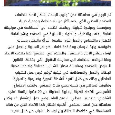
تم اليوم في محافظة عدن "جنوب البلاد"، إشهار اتحاد منظمات
المجتمع المدني الذي يضم أكثر من 45 منظمة وجمعية خيرية
ومؤسسة ومبادرة شبابية. ويهدف الاتحاد الى المساهمة في مواجهة
ثقافة العنف والتطرف والظواهر السلبية في المجتمع ونشر ثقافة
الاعتدال والتسامح والعمل على مناصرة المرأة والطفل وحماية
حقوقهم ونبذ الارهاب ومكافحة كافة الظواهر السلبية والعمل على
ارساء دعائم الامن والاستقرار والسلام في المجتمع. كما يهدف الاتحاد
وفقا للوائحه المنظمة، الى ممارسة الحقوق التي يكفلها القانون
للنهوض بالمجتمع ومناقشة قضايا الشباب المختلفة وأهمها قضية
البطالة والعمل والمساهمة في كيفية توفير فرص عمل للشباب
العاطلين وذلك من خلال تنفيذ أنشطة تنموية وتعليمية وتاهيلية
وقانونية تساهم في تنمية جميع فئات المجتمع. وانتخب الاجتماع
التأسيسي للاتحاد الهيئة الإدارية المكونة من 20 عضوا برئاسة "ماجد
الشاجري" و"تميم العبدلي" الامين العام. وفي حفل الإشهار اكد وكيل
محافظة عدن احمد الضلاعي، أهمية اشهار هذا الاتحاد الذي من شانه
المساهمة في مكافحة البطالة بين اوساط الشباب من خلال تنفيذ