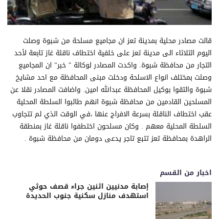
قالت مصادر محلية بمدينة تعز ان مجاميع مسلحة من شبوة وصلت
اليوم الثلاثاء الى مدينة تعز على خلفية اختطاف ناقلة غاز تابعة لأحد
التجار من محافظة شبوة. واكدت المصادر لوكالة " خبر" ان المجاميع
وصلت بمختلف انواع الاسلحة ودخلت مبنى المحافظة مع احد مشايخ
شبوة والتقوا بوكيل المحافظة عبدالله امين. واضافت المصادر نقلا عن
المسلحين القادمين من محافظة شبوة انهم طالبوا السلطة المحلية
عقب اختطاف الناقلة بسرعة الافراج عنها ،في الوقت الذي لم تتجاوب
السلطة المحلية معهم . وكان مسلحون اختطفوا ناقلة غاز بمنطقة
الراهدة بمحافظة تعز تتبع تاجر يدعى دومان من محافظة شبوة .
اخبار من القسم
إصابة مدنيين اثنين جراء قصف حوثي
استهدف منازل سكنية جنوب الحديدة