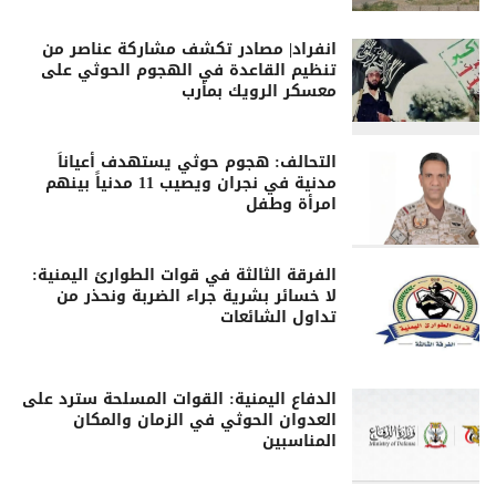
انفراد| مصادر تكشف مشاركة عناصر من
تنظيم القاعدة في الهجوم الحوثي على
معسكر الرويك بمأرب
التحالف: هجوم حوثي يستهدف أعياناً
مدنية في نجران ويصيب 11 مدنياً بينهم
امرأة وطفل
الفرقة الثالثة في قوات الطوارئ اليمنية:
لا خسائر بشرية جراء الضربة ونحذر من
تداول الشائعات
الدفاع اليمنية: القوات المسلحة سترد على
العدوان الحوثي في الزمان والمكان
المناسبين