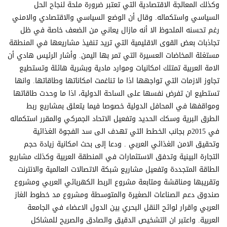
وكذلك المعالجة الاقتصادية التي تعتبر ضرورة ملحة لنجاح الحل
السياسي واستكماله. وقال أن الوضع السياسي والاقتصادي والامني
رغم تحسنه الملحوظ الا أنه مازال يعاني من الضعف خاصة في ظل
تجاذبات بعض القوى الاقليمية التي تريد تنفيذ مشاريعها في المنطقة
مستغلة المخاضات العسيرة التي تمر بها اليمن. وأشار الرئيس هادي أن
الامة العربية تمتلك امكانيات وموارد مادية وبشرية هائلة وتستطيع
تجاوز الازمات التي تواجهها اذا ما تناغمت امكاناتها وطاقاتها. وانها
تستطيع ان تفرض نفسها على الساحة الدولية، اذا ما وحدت طاقاتها
ومواقفها في المحافل الدولية خصوصا فيما يتعلق بمشاريع ربط
الطرق البرية وسكك الحديد وتفعيل الاتحاد الجمركي والمقرر استكماله
في 2015م بجانب الخطط التي تهدف الى سد الفجوة الغذائية
وتحقيق الامن الغذائي العربي . ودعا إلى بحث امكانية زيادة حجم
التجارة البينية وتدفق الاستثمارات في المنطقة العربية وكذلك مشاريع
الطاقة المتجددة وتفعيل مشاريع شبكة الاتصالات العالمية والانترنت
وتقريبها ومناقشة ومتابعة مشروع الربط الكهربائي العربي ومشروع
صندوق دعم الصناعات الصغيرة والمتوسطة ومشروع مد خطوط الغاز
العربي واقرار لوائح النقل البحري بين الدول الاعضاء في الجامعة
العربية. واعتبر ان التشخيص الدقيق والصادق والصريح للمشاكل