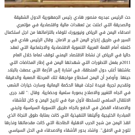
حث الرئيس عبدربه منصور هادي رئيس الجمهورية الدول الشقيقة
والصديقة التي اعلنت عن تعهدات مالية واقتصادية في مؤتمري
اصدقاء اليمن في الرياض ونيويورك للوفاء بالتزاماتها من اجل استكمال
السير في طريق إخراج اليمن الى بر الامان. وقال الرئيس هادي في
كلمته أمام القمة العربية التنموية الاقتصادية والاجتماعية التي تعقد
حاليا في الرياض ان نشاط الاقتصاد اليمني توقف تماما خلال العام
2011م بفعل التطورات التي شهدتها اليمن في إطار المخاضات التي
عاشتها أغلب دول المنطقة، في اشارة إلى الأزمة التي عصفت بالبلاد
حينها. وأوضح أن اليمن استطاع مواجهة تلك المرحلة الصعبة والدقيقة
وتقديم تجربة فريدة تجلت فيها الحكمة اليمانية وسارت خيارات الشعب
في اتجاه التغيير والاصلاح بصورة سلمية وحضارية. وقال :" لقد جرى
الانتقال السلمي للسلطة لأول مرة في تاريخ اليمن و كان للأشقاء
والاصدقاء الفضل في الدفع باتجاه طريق التسوية السياسية وتبني
المبادرة الخليجية وآليتها التنفيذية التي كانت بمثابة طوق النجاة الذي
انقذ اليمن من شبح الحرب الاهلية الطاحنة التي كانت مقدماتها ونذرها
تلوح في الافق". واشاد بدور الأشقاء والاصدقاء في الحل السياسي