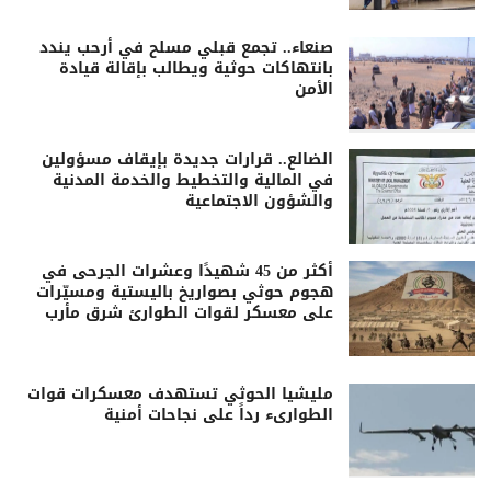
صنعاء.. تجمع قبلي مسلح في أرحب يندد
بانتهاكات حوثية ويطالب بإقالة قيادة
الأمن
الضالع.. قرارات جديدة بإيقاف مسؤولين
في المالية والتخطيط والخدمة المدنية
والشؤون الاجتماعية
أكثر من 45 شهيدًا وعشرات الجرحى في
هجوم حوثي بصواريخ باليستية ومسيّرات
على معسكر لقوات الطوارئ شرق مأرب
مليشيا الحوثي تستهدف معسكرات قوات
الطوارىء رداً على نجاحات أمنية