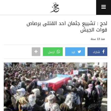
لحج : تشييع جثمان احد القتلى برصاص
قوات الجيش
منذ 13 سنة
شارك
غرد
ارسل