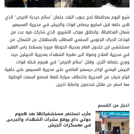
شيع اليوم بمحافظة لحج جنوب البلاد جثمان "سالم حيدرة الابرص" الذي
لقى حتفه قبل اسابيع برصاص قوات والجيش في مديرية المسيمير
شمال المحافظة. وانطلق موكب التشييع، الذي شاركت فيه عدد من
قيادات الحراك الجنوبي السلمي المطالب بالاستقلال عن الشمال، من
مستشفى ابن خلدون العام بمدينة الحوطة مرورا بمسقط راس الفقيد
في مديرية الملاح وصولا الى مقبرة الشهداء بمديرية الحبيلين حيث
ووري جثمانه الثرى. وقتل "سالم الابرص" في هجوم شنته قوات
الجيش اليمني اواخر ديسمبر الماضي على مديرية المسيمير على خلفية
قيام شباب من المديرية باختطاف سيارة تابعة لمصنع اسمنت الوطنية
مما اسفر عن مقتل شخصين واصابة اخرين.
اخبار من القسم
مأرب تستنفر مستشفياتها بعد هجوم
حوثي دامٍ يوقع عشرات الشهداء والجرحى
في معسكرات الجيش