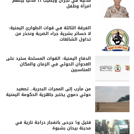
مدنية في نجران ويصيب 11 مدنياً بينهم
امرأة وطفل
الفرقة الثالثة في قوات الطوارئ اليمنية:
لا خسائر بشرية جراء الضربة ونحذر من
تداول الشائعات
الدفاع اليمنية: القوات المسلحة سترد على
العدوان الحوثي في الزمان والمكان
المناسبين
من مأرب إلى الممرات البحرية.. تصعيد
حوثي دموي يختبر جاهزية الحكومة اليمنية
قتيل و5 جرحى بانفجار دراجة نارية في
مدينة بيحان بشبوة