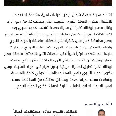
تشهد مدينة صعدة شمال اليمن اجراءات امنية مشددة استعدادا
للاحتفال بذكرى المولد النبوي الشريف الذي يصادف 12 من ربيع اول.
وقال مصدر لوكالة "خبر" ان مدينة صعدة تشهد هدوء نسبي بعد
الاشتباكات التي وقعت بين جماعة الحوثيين وجماعة تابعة لمحمد الامام
بمعبر محافظة ذمار على خلفية نشر ملصقات متعلقة بالمولد النبوي.
واضاف المصدر ان مدينة صعدة التي تحكم جماعة الحوثي سيطرتها
عليها انها شهدت توتراً كبيراً عقب الاحداث التي شهدتها منطقة معبر
بذمار يوم الاثنين 22 يناير 2013م. الى ذلك اكد مصدر محلي بصعدة
لوكالة "خبر" تحليق لطائرة امريكية بدون طيار في اجواء المدينة. وفي
ذكرى المولد النبوي يلقي السيد عبدالملك الحوثي كلمة بالمناسبة.
وشهدت سماء مدينة صعدة ومناطق مختلفة من المحافظة مساء
امس الاربعاء اطلاق الالعاب النارية احتفاءً بذكرى المولد النبوي.
اخبار من القسم
التحالف: هجوم حوثي يستهدف أعياناً