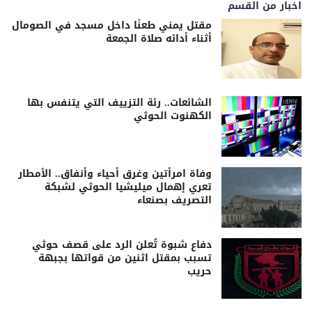
اخبار من القسم
مقتل يمني طعنًا داخل مسجد في الصومال
أثناء أدائه صلاة الجمعة
الشائعات.. رئة التزييف التي يتنفس بها
الكهنوت الحوثي
وفاة امرأتين وغرق أحياء وأنفاق.. الأمطار
تعري إهمال ميليشيا الحوثي لشبكة
التصريف بصنعاء
دفاع شبوة تُعلن الرد على قصف حوثي
تسبب بمقتل اثنين من قواتها بجبهة
حريب