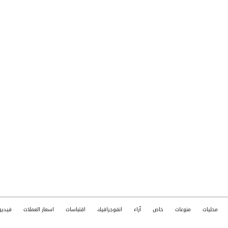
محليات
منوعات
خاص
آراء
انفوجرافيك
اقتباسات
اسعار العملات
فيديو