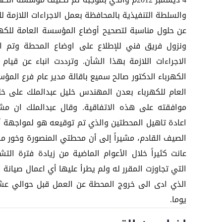
4 ديسمبر 2012م والذي بموجبه تم تكليف مؤسسة الكه
والسلطة التنفيذية بالمحافظة بعمل الاجراءات اللازمة ل
عن حلول مناسبة لتصحيح أوضاع المؤسسة العامة للكهر
ونزول فريق فني للإطلاع على اوضاع المحطة وتم ات
الاجراءات اللازمة بهذا الشأن. وترددت انباء عن قيام و
الكهرباء الدكتور صالح سميع باقالة مدير عام فرع المؤ
العام للكهرباء بعدن المهندس خليل عبدالملك على خل
موافقته على هذه الاتفاقية. وقال عبدالملك ان مش
اعادة تاهيل المحطتين والذي تم توقيعه هو لمواجهة أع
الصيف القادم، مشيراً إلى أن محطتي المنصورة وخور م
عانت كثيراً خلال الأعوام الماضية من زيادة فترة التش
التي تجاوزت المقرر له ولم يطرأ عليها أي اعمال صيانة ا
الذي ادى الى خروج المحطة عن العمل قبل حوالي عش
يوما.