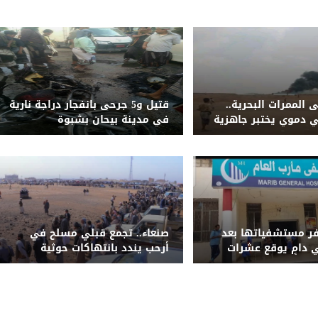
 الممرات البحرية..
قتيل و5 جرحى بانفجار دراجة نارية
 دموي يختبر جاهزية
في مدينة بيحان بشبوة
منية
ر مستشفياتها بعد
صنعاء.. تجمع قبلي مسلح في
دامٍ يوقع عشرات
أرحب يندد بانتهاكات حوثية
الجرحى في معسكرات
ويطالب بإقالة قيادة الأمن