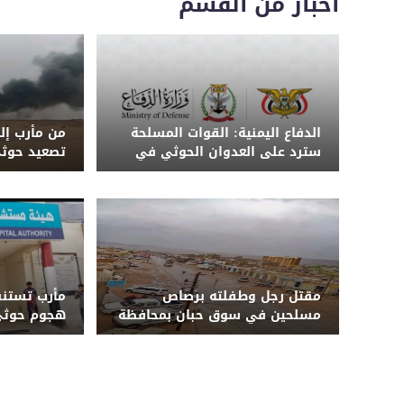
اخبار من القسم
الدفاع اليمنية: القوات المسلحة
من مأرب إلى
سترد على العدوان الحوثي في
تصعيد حوثي
الزمان والمكان المناسبين
الحكومة الي
مقتل رجل وطفلته برصاص
مأرب تستنف
مسلحين في سوق حبان بمحافظة
هجوم حوثي 
شبوة
الشهداء و
الجيش