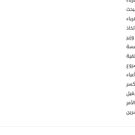
رباء
لبحث
باء
خاذ
زير
سسة
فية
روع
باء
كسر
غيل
لأمر
رين