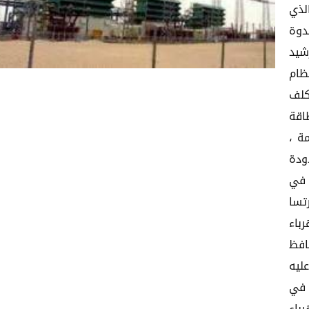
لذي
دوة
شيد
 ميجاوات بنظام
كلف
اقة
مة ،
ودة
 في
تسا
باء
جع محافظ
ليه
 في