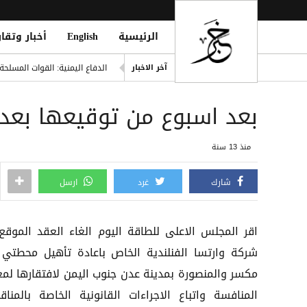
الرئيسية
English
أخبار وتقار
اليونان تنقذ عشرات المهاجري
الدفاع اليمنية: القوات المسلح
آخر الاخبار
فينيسيوس يمدد عقده مع ريال مد
بعد اسبوع من توقيعها بعدن
من مأرب إلى الممرات البحرية..
قتيل و5 جرحى بانفجار دراجة نارية في مدينة بيحان بشبوة
منذ 13 سنة
مقتل رجل وطفلته برصاص مسل
شارك
غرد
ارسل
اقر المجلس الاعلى للطاقة اليوم الغاء العقد الموقع
شركة وارتسا الفنلندية الخاص باعادة تأهيل محطتي 
مكسر والمنصورة بمدينة عدن جنوب اليمن لافتقارها لمعا
المنافسة واتباع الاجراءات القانونية الخاصة بالمناق