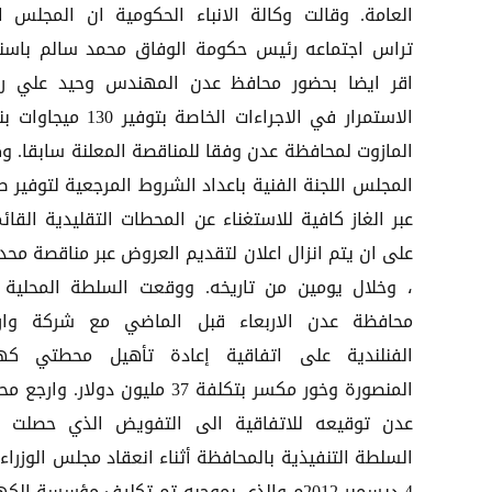
العامة. وقالت وكالة الانباء الحكومية ان المجلس ا
تراس اجتماعه رئيس حكومة الوفاق محمد سالم باسن
اقر ايضا بحضور محافظ عدن المهندس وحيد علي ر
الاستمرار في الاجراءات الخاصة بتوفير 130
المازوت لمحافظة عدن وفقا للمناقصة المعلنة سابقا. و
المجلس اللجنة الفنية باعداد الشروط المرجعية لتوفير ط
عبر الغاز كافية للاستغناء عن المحطات التقليدية القائ
على ان يتم انزال اعلان لتقديم العروض عبر مناقصة محد
، وخلال يومين من تاريخه. ووقعت السلطة المحلية
محافظة عدن الاربعاء قبل الماضي مع شركة وار
الفنلندية على اتفاقية إعادة تأهيل محطتي كهر
المنصورة وخور مكسر بتكلفة 37 مليون دولار. وار
عدن توقيعه للاتفاقية الى التفويض الذي حصلت ع
السلطة التنفيذية بالمحافظة أثناء انعقاد مجلس الوزراء