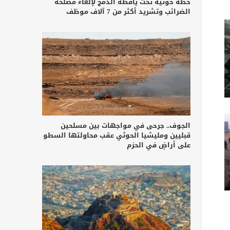
خطة حوثية تحت يافطة الدمج لإلغاء مصلحة
الضرائب وتشريد أكثر من 7 آلاف موظف
الجوف.. جرحى في مواجهات بين مسلحين
قبليين ومليشيا الحوثي عقب محاولتها السطو
على أراضٍ في الحزم