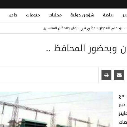
ير
رياضة
شؤون دولية
محليات
منوعات
خاص
ن وتوقف مشتبهاً به في تهريب
ة سترد على العدوان الحوثي في الزمان والمكان المناسبين
ريد حتى 2032
 وبحضور المحافظ ..
 تصعيد حوثي دموي يختبر جاهزية الحكومة اليمنية
حين في سوق حبان بمحافظة شبوة
 مع
خور
يير
صات