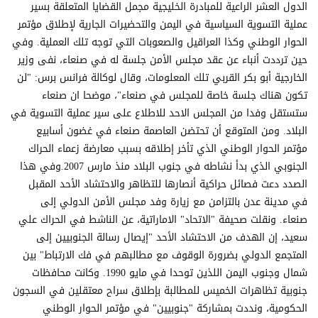
الدول العشر الراعية للمبادرة الخليجية مجمل القضايا المتعلقة بسير
عملية التسوية السياسية في اليمن والتحضيرات الجارية لإطلاق مؤتمر
الحوار الوطني وكذا العراقيل والصعوبات التي توجه تلك العملية. وفي
حين ترددت أنباء عن عقد مجلس الأمن جلسة له في صنعاء، نفى وزير
الخارجية أبو بكر القربي تلك المعلومات، وقال لوكالة فرانس برس: "لن
تكون هناك جلسة خاصة للمجلس في صنعاء"، موضحا ان صنعاء
ستستقل وفدا من المجلس الاحد للاطلاع على سير عملية التسوية في
البلاد. ومن المتوقع أن تحتضن العاصمة صنعاء في غضون أسابيع
مؤتمر الحوار الوطني الذي تأخر إطلاقه بسبب معارضة زعماء الحراك
الجنوبي الذي بدأ نشاطه في جنوب البلاد منذ مارس 2007.وفي هذا
الصدد دعت فصائل حراكية أنصارها للتظاهر والاحتشاد الأحد المقبل
في مدينة عدن بالتزامن مع زيارة وفد مجلس الأمن الدولي إلى
صنعاء. ونقلت صحيفة "الاتحاد" الاماراتية، عن الناشط في الحراك علي
سعيد، إن الهدف من الاحتشاد الأحد "إيصال رسالة الجنوبيين إلى
المتجمع الدولي بضرورة الوقوف مع مطالبهم في فك الارتباط" بين
شمال وجنوب اليمن اللذين توحدا في مايو 1990. وكانت محافظات
جنوبية تظاهرات الخميس للمطالبة بإطلاق سراح معتقلين في السجون
الحكومية، ونددت بمشاركة "جنوبيين" في مؤتمر الحوار الوطني