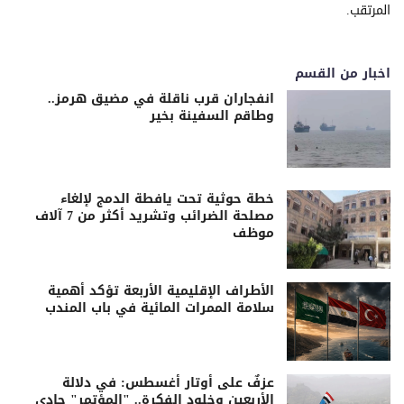
المرتقب.
اخبار من القسم
انفجاران قرب ناقلة في مضيق هرمز..
وطاقم السفينة بخير
خطة حوثية تحت يافطة الدمج لإلغاء
مصلحة الضرائب وتشريد أكثر من 7 آلاف
موظف
الأطراف الإقليمية الأربعة تؤكد أهمية
سلامة الممرات المائية في باب المندب
عزفٌ على أوتار أغسطس: في دلالة
الأربعين وخلود الفكرة.. "المؤتمر" حادي