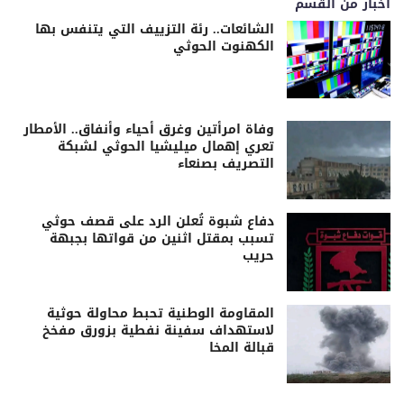
اخبار من القسم
الشائعات.. رئة التزييف التي يتنفس بها
الكهنوت الحوثي
وفاة امرأتين وغرق أحياء وأنفاق.. الأمطار
تعري إهمال ميليشيا الحوثي لشبكة
التصريف بصنعاء
دفاع شبوة تُعلن الرد على قصف حوثي
تسبب بمقتل اثنين من قواتها بجبهة
حريب
المقاومة الوطنية تحبط محاولة حوثية
لاستهداف سفينة نفطية بزورق مفخخ
قبالة المخا