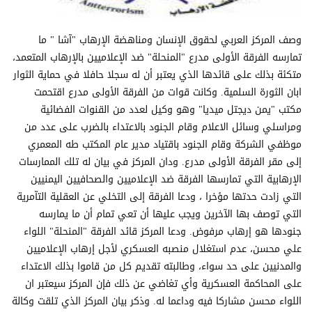
وصف المركز العربي لحقوق الإنسان ومناهضة الإرهاب "آشا " ما
تمارسه الفرقة الأولى مدرع "المنحلة" ضد الإعلاميين بالإرهاب المتعمد،
متكئة بذلك على قائدها الذي يعتبر أن له سجلا حافلا في حماية الثوار
ابان الثورة السلمية. وكانت قوات من الفرقة الأولى مدرع اقتحمت
مكتب "يمن ديجتل ميديا" وهو وكيل لعدد من القنوات الفضائية
ومراسلي وسائل الاعلام وقام الجنود بالاعتداء بالضرب على عدد من
موظفي الشركة وقام الجنود باقتياد مدير عام المكتب طه المعمري
إلى مقر الفرقة الأولى مدرع. ودان المركز في بيان له تلك الممارسات
الإرهابية التي تمارسها الفرقة ضد الإعلاميين والصحافيين اليمنيين
التي زادت حدتها مؤخرا ، ودعا الفرقة إلى التخلي عن العقلية التآمرية
التي توصف بها الآخرين ويجب عليها أن تعي تمام أن ما يمارسه
جنودها هو إرهاب مرفوض. ودعا المركز قائد الفرقة "المنحلة" اللواء
علي محسن، عدم استغلال منصبه العسكري لأجل إرهاب الإعلاميين
والمدنيين على حد سواء، وطالبته تقديم كل من قاموا بذلك الاعتداء
على المحاكمة العسكرية وأي تغاضي عن ذلك فإن المركز سيعتبر ان
اللواء محسن مشاركا فيه وداعما له. وذكر بيان المركز الذي تلقت وكالة