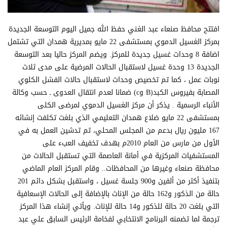
افتتح محافظ صنعاء عبد الغني حفظ الله جميل اليوم التوسعة الجديدة
بمركز الغسيل الدموي بمستشفى 22 مايو بمديرية همدان التي تشتمل
اضافة 8 وحدات غسيل جديدة للمركز. ويضم المركز حاليا بعد التوسعة
الجديدة 13 وحدة غسيل لاستقبال الحالات المرضية على مدى ثلاث
نوبات عمل ، كما تم تخصيص وحدات لاستقبال حالات الفشل الكلوي
المصابة بفيروس الكبد(B وc) ضمانا لعدم انتقال العدوى ـ حسب وكالة
الأنباء الرسمية . يذكر أن مركز الغسيل الدموي لمرضى الكلى
بمستشفى 22 مايو ضلاع همدان التعليمي الذي بلغت تكلفت إنشائه
167 مليون ريال بدعم من المجلس المحلي، تم تدشين العمل به في
الأول من مارس من العام 2010م بهدف تخفيف العبء على
المستشفيات المركزية في أمانة العاصمة التي تستقبل الحالات من
محافظة صنعاء وغيرها من المحافظات.. وقام المركز العام الماضي
بتنفيذ أكثر من ألفين و900 جلسة غسيل ، واستقبل بشكل دائم 201
حالة من الذكور و162 حالة من الإناث بالإضافة إلى الحالات الإسعافية
التي بلغت 20 حالة للذكور و14 حالة للإناث. ويأتي إنشاء هذا المركز
ترجمة لما تضمنه البرنامج الانتخابي لفخامة الرئيس السابق علي عبد