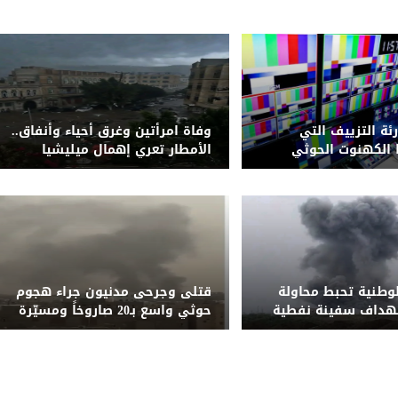
رئة التزييف التي
وفاة امرأتين وغرق أحياء وأنفاق..
الكهنوت الحوثي
الأمطار تعري إهمال ميليشيا
الحوثي لشبكة التصريف بصنعاء
لوطنية تحبط محاولة
قتلى وجرحى مدنيون جراء هجوم
تهداف سفينة نفطية
حوثي واسع بـ20 صاروخاً ومسيّرة
قبالة المخا
على مأرب وشبوة