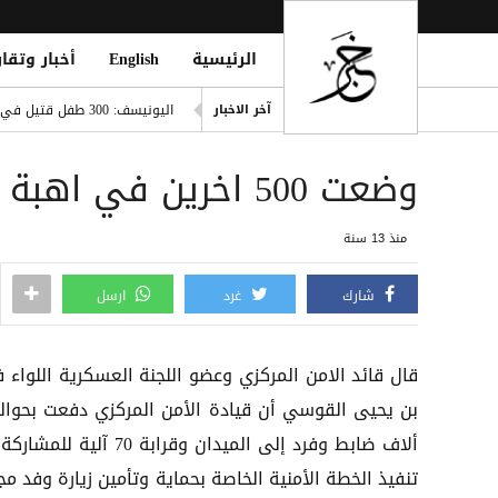
الرئيسية
English
أخبار وتقار
صفقة تاريخية: ديوماندي يتربع ع
اليونيسف: 300 طفل قتيل في غزة خلال 300 يوم من وقف إطلاق النار
آخر الاخبار
ديوماندي يقتحم قائمة أغلى صف
وضعت 500 اخرين في اهبة الاستعداد ..
i Mosque During Friday Prayers
Cloudflare تطلق Kitesurf: متصفح خفيف للوكلاء الأذكياء
منذ 13 سنة
صلاح ضمن الأغنى عالمياً.. ورون
شارك
غرد
ارسل
قال قائد الامن المركزي وعضو اللجنة العسكرية اللواء 
ألاف ضابط وفرد إلى الميدان وقرابة 70 آلية 
تنفيذ الخطة الأمنية الخاصة بحماية وتأمين زيارة وفد م