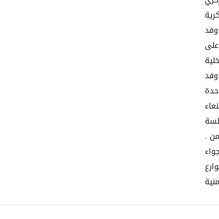
كزي
رية
وفد
على
لية
وفد
لليمن تشارك في تنفيذها 24 وحدة
عاء
لسة
ن .
واء
ارع
نية