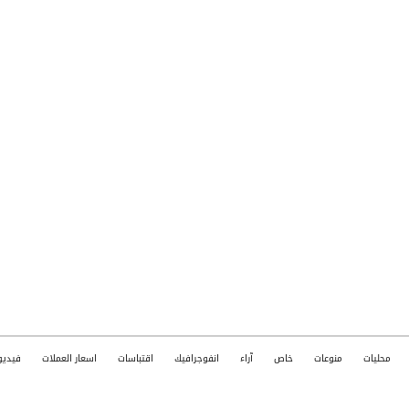
محليات
منوعات
خاص
آراء
انفوجرافيك
اقتباسات
اسعار العملات
فيديو