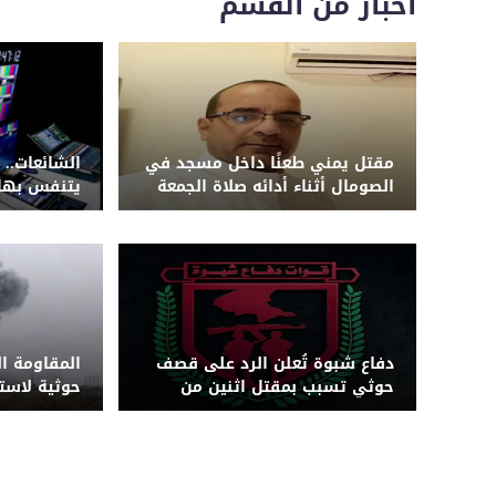
اخبار من القسم
مقتل يمني طعنًا داخل مسجد في
الشائعات.. 
الصومال أثناء أدائه صلاة الجمعة
يتنفس بها 
دفاع شبوة تُعلن الرد على قصف
المقاومة ا
حوثي تسبب بمقتل اثنين من
حوثية لاس
قواتها بجبهة حريب
بزورق مفخخ 