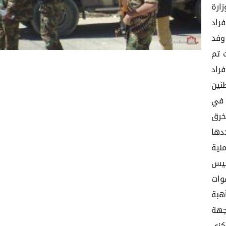
زارة
راد
وفد
 تم
راد
نين
 في
خرق
دها
منية
ئيس
وات
 تحت أهبة
جهة