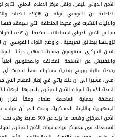
الأمن الدولي لليمن. ونقل مركز الاعلام الامني التابع لو
الداخلية عن القوسي قوله ان هؤلاء الضباط والاف
والاليات انتشرت في محيط المنطقة التي سيعقد فيها 
مجلس الامن الدولي اجتماعاته .. مضيفا ان هذه القوات
تزويدها ببطائق تعريفية . واوضح اللواء االقوسي ان اف
الامن المركزي سيقومون بعملية تسهيل حركة المواط
والتفتيش عن الأسلحة المخالفة والمطلوبين أمنياً
يقظة عالية وبروح وطنية مسئولة منعاً لحدوث أي 
أمني، مشيرا الى ان ذلك ياتي في إطار المهام التي حد
الخطة الأمنية لقوات الأمن المركزي باعتبارها الجهة الأ
المكلفة بحماية العاصمة صنعاء وفقاً لقرار ر
الجمهورية واللجنة العسكرية. ولفت الى أن قيادة ق
الأمن المركزي وضعت ما يزيد عن 500 ضابط وفرد
الاستعداد في معسكر قيادة قوات الأمن المركزي لموا