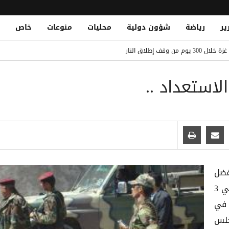
ير
رياضة
شؤون دولية
محليات
منوعات
خاص
لى عرش أغلى اللاعبين الأفارقة بانتقاله لريال مدريد
قات الشباب في التاريخ.. تعرف على القائمة الكاملة
Yemeni National Fatally Stabbed in Somal
الدو يتصدر القائمة بفارق كبير
فضل
بن يحيى القوسي أن قيادة الأمن المركزي دفعت بحوالي 3
للمشاركة في
جلس