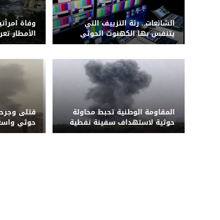
الشائعات.. رئة التزييف التي
وفاة امرأتي
يتنفس بها الكهنوت الحوثي
الأمطار تع
الحوثي لشب
المقاومة الوطنية تحبط محاولة
قتلى وجرح
حوثية لاستهداف سفينة نفطية
بزورق مفخخ قبالة المخا
على مأرب 