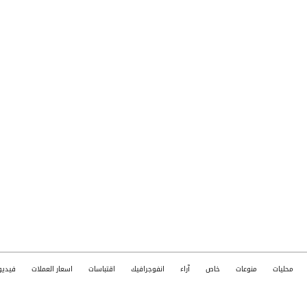
محليات
منوعات
خاص
آراء
انفوجرافيك
اقتباسات
اسعار العملات
فيديو