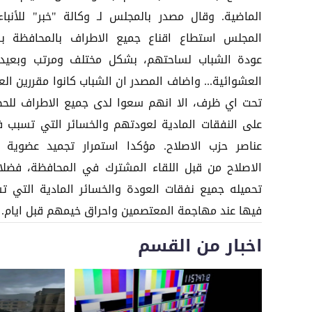
الماضية. وقال مصدر بالمجلس لـ وكالة "خبر" للأنباء
المجلس استطاع اقناع جميع الاطراف بالمحافظة ب
عودة الشباب لساحتهم، بشكل مختلف ومرتب وبعيد
العشوائية... واضاف المصدر ان الشباب كانوا مقررين الع
تحت اي ظرف، الا انهم سعوا لدى جميع الاطراف للح
على النفقات المادية لعودتهم والخسائر التي تسبب ف
عناصر حزب الاصلاح. مؤكدا استمرار تجميد عضوية 
الاصلاح من قبل اللقاء المشترك في المحافظة، فضلا
تحميله جميع نفقات العودة والخسائر المادية التي ت
فيها عند مهاجمة المعتصمين واحراق خيمهم قبل ايام.
اخبار من القسم