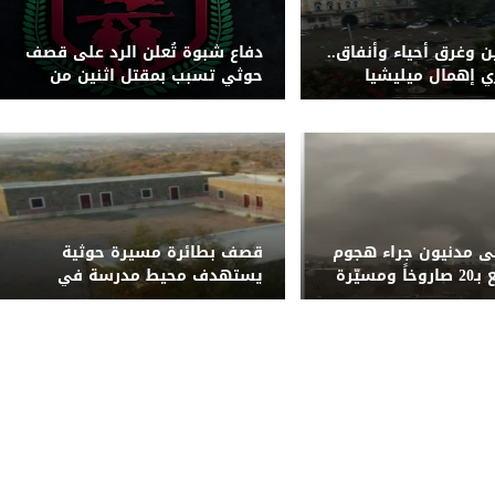
ن وغرق أحياء وأنفاق..
دفاع شبوة تُعلن الرد على قصف
ري إهمال ميليشيا
حوثي تسبب بمقتل اثنين من
كة التصريف بصنعاء
قواتها بجبهة حريب
ى مدنيون جراء هجوم
قصف بطائرة مسيرة حوثية
حوثي واسع بـ20 صاروخاً ومسيّرة
يستهدف محيط مدرسة في
وشبوة
الضالع ويُلحق أضراراً بمنازل