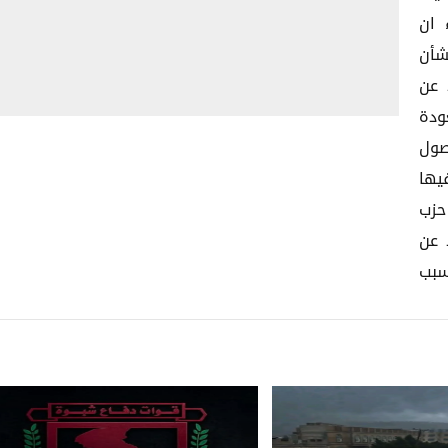
 ان
شأن
 عن
ودة
صول
يها
حزب
 عن
سبب