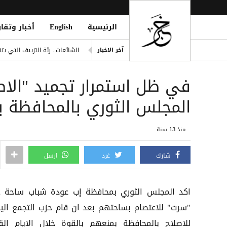
الرئيسية
English
أخبار وتقار
مانشستر سيتي يرفض عرض برش
الشائعات.. رئة التزييف التي 
آخر الاخبار
وفاة امرأتين وغرق أحياء وأنفا
في ظل استمرار تجميد "الا
دفاع شبوة تُعلن الرد على قص
outhi Oil Tanker Attack Attempt
المجلس الثوري بالمحافظة 
تايوان تحقق مع شركات صينية 
منذ 13 سنة
شارك
غرد
ارسل
اكد المجلس الثوري بمحافظة إب عودة شباب ساحة خ
"سرت" للاعتصام بساحتهم بعد ان قام حزب التجمع الي
للاصلاح بالمحافظة بمنعهم بالقوة خلال الايام القل