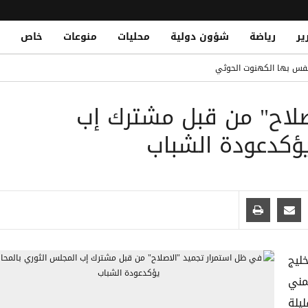
ير
رياضة
شؤون دولية
محليات
منوعات
خاص
لونة الأول لضم رودري
يتنفس بها الكهنوت الحوثي
ق.. الأمطار تعري إهمال ميليشيا الحوثي لشبكة التصريف بصنعاء
صلاح" من قبل مشترك إب
ف حوثي تسبب بمقتل اثنين من قواتها بجبهة حريب
National Resistance Thwarts H
يؤكدعودة الشباب
بتهمة استقطاب مواهب التكنولوجيا
ليج
مني
يلة