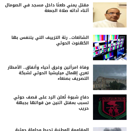
مقتل يمني طعنًا داخل مسجد في الصومال
أثناء أدائه صلاة الجمعة
الشائعات.. رئة التزييف التي يتنفس بها
الكهنوت الحوثي
وفاة امرأتين وغرق أحياء وأنفاق.. الأمطار
تعري إهمال ميليشيا الحوثي لشبكة
التصريف بصنعاء
دفاع شبوة تُعلن الرد على قصف حوثي
تسبب بمقتل اثنين من قواتها بجبهة
حريب
المقاومة الوطنية تحبط محاولة حوثية