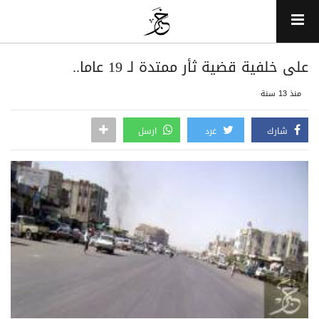
على خلفية قضية ثأر ممتدة لـ 19 عاما..
منذ 13 سنة
شارك
غرد
ارسل