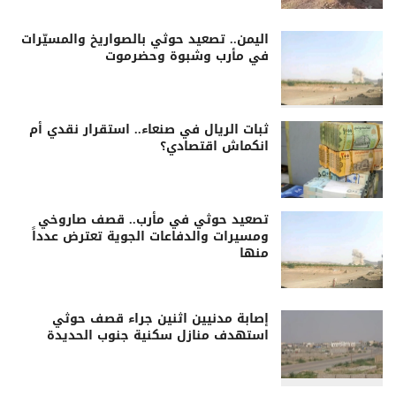
اليمن.. تصعيد حوثي بالصواريخ والمسيّرات
في مأرب وشبوة وحضرموت
ثبات الريال في صنعاء.. استقرار نقدي أم
انكماش اقتصادي؟
تصعيد حوثي في مأرب.. قصف صاروخي
ومسيرات والدفاعات الجوية تعترض عدداً
منها
إصابة مدنيين اثنين جراء قصف حوثي
استهدف منازل سكنية جنوب الحديدة