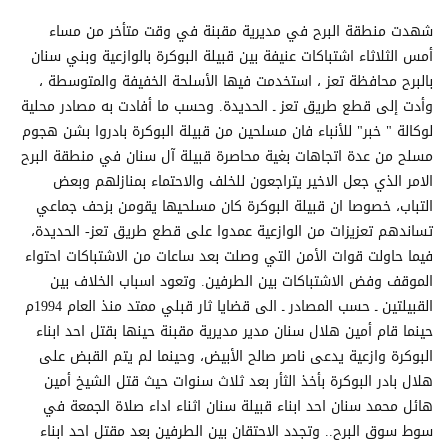
شهدت منطقة البرح في مديرية مقبنة في وقت متأخر من مساء
أمس الثلاثاء اشتباكات عنيفة بين قبيلة البوكرة بالوازعية وبني سنان
بالبرح محافظة تعز ، استخدمت فيها الأسلحة الخفيفة والمتوسطة ،
وأدت إلى قطع طريق تعز ـ الحديدة. وحسب ما أفادت به مصادر محلية
لوكالة " خبر" للأنباء فان مسلحين من قبيلة البوكرة بادروا بشن هجوم
مسلح من عدة اتجاهات بغية محاصرة قبيلة آل سنان في منطقة البرح
الامر الذي جعل الاخير يتراجعون للخلف والاحتماء بمنازلهم وبعض
التباب، خصوصا ان قبيلة البوكرة كان مسلحيها يقومن بزحف جماعي
تساندهم تعزيزات من الوازعية عمدوا على قطع طريق تعز- الحديدة،
فيما حاولت قوات الأمن التي وصلت بعد ساعات من الاشتباكات احتواء
الموقف وفض الاشتباكات بين الطرفين. وتعود اسباب الخلاف بين
القبيلتين ـ حسب المصادر ـ الى قضايا ثار قبلي ممتد منذ العام 1994م
حينما قام أمين هلال سنان مدير مديرية مقبنة حينها بقتل احد ابناء
البوكرة وازعية يدعى ناصر صالح الأبيض، وحينما لم يتم القبض على
هلال بادر البوكرة بأخذ الثأر بعد ثلاث سنوات حيث قتل الشيخ أمين
هائل محمد سنان احد ابناء قبيلة سنان اثناء اداء صلاة الجمعة في
سوط سوق البرح.. وتجدد الاحتقان بين الطرفين بعد مقتل احد ابناء