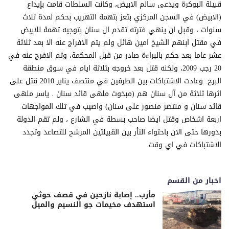
قبيلة البوكرة ويدعى سالم الابيض، وكانت السلطات قامت بإيداع
(الابيض) في السجن المركزي بتعز بتهمة التهريب بحكم لمدة ثلاث
سنوات ، وقبل ان ينهي فترته تقدم ال سنان بتوجيه تهمة للابيض
في مقتل ابنهم الشيخ امين هائل ولم يتم الافراج عنه الا بعد ثلاثة
عشر عاما بعد حكم بالبراءة صادر من قبل المحكمة، وتم الافرج عنه في
20 رجب 2009، ولكنه قتل بعد خروجه بثلاثة ايام في سوق منطقة
البرح. وعادت الاشتباكات بين الطرفين في منتصف يناير 2010 قتل على
اثرها ثلاثة من آل سنان هم (مبخوت ملهى قائد سنان . ياسر ملهى
قائد سنان و منتصر منصور على سنان) واصيب في تلك المواجهات
اربعة اشخاص وقتل ايضا صاحب بسطة في الشارع ، ولم تقم الدولة
بدورها حتى الان باحتواء الثأر بين القبيلتين المرشح للتصاعد وتجدد
الاشتباكات في اي وقت.
اخبار من القسم
مأرب.. إصابة نازحين في قصف حوثي
استهدف مخيمات جو النسيم والميل