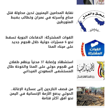
نقابة المحامين اليمنيين تدين محاولة قتل
محامٍ وأسرته في عمران وتطالب بضبط
المتورطين
القوات المشتركة: الدفاعات الجوية تسقط
نحو 6 مسيّرات حوثية خلال هجوم جديد
على ميناء المخا
استشهاد وإصابة 37 مدنياً بينهم طفلان
في هجوم حوثي على المخا والخوخة طال
المستشفى السعودي الميداني
من قصف النازحين إلى عسكرة الإغاثة..
الحوثي يدفع الأزمة الإنسانية في اليمن
نحو أفق أكثر قتامة