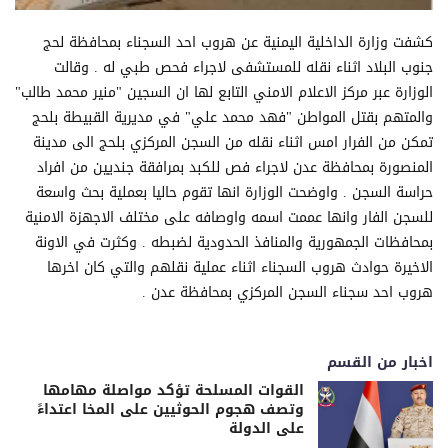
كشفت وزارة الداخلية اليمنية عن هروب احد السجناء بمحافظة لحج
جنوب البلاد اثناء نقله للمستشفى لاجراء فحص طبي له . وقالت
الوزارة عبر مركز الاعلام الامني التابع لها ان السجين "منير محمد طالب"
والمتهم بقتل المواطن "فهد محمد علي" في مديرية القبيطة بلحج
تمكن من الفرار امس اثناء نقله من السجن المركزي بلحج الى مدينة
المنصورة بمحافظة عدن لاجراء فص للكبد بمرافقة جنديين من افراد
حراسة السجن . واوضحت الوزارة انها تقوم حاليا بعملية بحث واسعة
للسجن الفار وانها عممت اسمه واوصافه على مختلف الاجهزة الامنية
بمحافظات الجمهورية والمنافذ الحدودية لضبطه . وكثرت في الاونة
الاخيرة حوادث هروب السجناء اثناء عملية نقلهم والتي كان اخرها
هروب احد سجناء السجن المركزي بمحافظة عدن .
اخبار من القسم
القوات المسلحة تؤكد مواصلة مهامها
وتصف هجوم الحوثيين على المخا اعتداءً
على الدولة