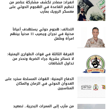
انفراد| مصادر تكشف مشاركة عناصر من
تنظيم القاعدة في الهجوم الحوثي على
معسكر الرويك بمأرب
التحالف: هجوم حوثي يستهدف أعياناً
مدنية في نجران ويصيب 11 مدنياً بينهم
امرأة وطفل
الفرقة الثالثة في قوات الطوارئ اليمنية:
لا خسائر بشرية جراء الضربة ونحذر من
تداول الشائعات
الدفاع اليمنية: القوات المسلحة سترد على
العدوان الحوثي في الزمان والمكان
المناسبين
من مأرب إلى الممرات البحرية.. تصعيد