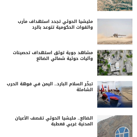
مليشيا الحوثي تجدد استهداف مأرب
والقوات الحكومية تتوعد بالرد
مشاهد جوية توثق استهداف تحصينات
وآليات حوثية شمالي الضالع
تبخّر السلام البارد.. اليمن في فوهة الحرب
الشاملة
الضالع.. مليشيا الحوثي تقصف الأعيان
المدنية غربي قعطبة