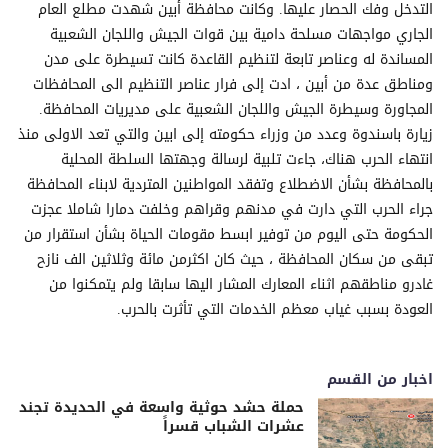
التدخل وفك الحصار عليها. وكانت محافظة أبين شهدت مطلع العام
الجاري مواجهات مسلحة دامية بين قوات الجيش واللجان الشعبية
المساندة له وعناصر تابعة لتنظيم القاعدة كانت تسيطرة على مدن
ومناطق عدة من أبين ، ادت إلى فرار عناصر التنظيم الى المحافظات
المجاورة وسيطرة الجيش واللجان الشعبية على مديريات المحافظة.
زيارة باسندوة وعدد من وزراء حكومته إلى ابين والتي تعد الاولى منذ
انتهاء الحرب هناك، جاءت تلبية لرسالة وجهتها السلطة المحلية
بالمحافظة بشأن الاضطلاع وتفقد المواطنين المتردية لابناء المحافظة
جراء الحرب التي دارت في مدنهم وقراهم وخلفت دمارا شاملا عجزت
الحكومة حتى اليوم من توفير ابسط مقومات الحياة بشأن استقرار من
تبقى من سكان المحافظة ، حيث كان اكثرمن مائة وثلاثين الف نازح
غادرو مناطقهم اثناء المعارك المشار اليها سابقا ولم يتمكنوا من
العودة بسبب غياب معظم الخدمات التي تأثرت بالحرب.
اخبار من القسم
حملة حشد حوثية واسعة في الحديدة تجند
عشرات الشباب قسراً