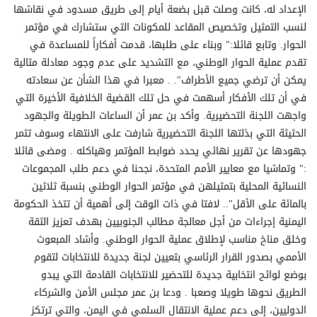
الإعداد له، كانت وصلت قبل بضعة أيام إلى طريق مسدود في نقاشها
لنسب التمثيل وتخصيص المقاعد للمكونات التي ستشارك في مؤتمر
الحوار. وتابع قائلا:" وبناء على طلبها، قدمت أفكاراً للمساعدة في
تقدم عملية الحوار الوطني، مع التشديد على عدم وجود معادلة مثالية
يمكن أن ترضي جميع الأطراف". . معبرا في هذا الشأن عن سعادته
في أن تلك الأفكار أسهمت في حل تلك القضية الخلافية الأخيرة التي
واجهت اللجنة التحضيرية. وأكد بن عمر أن الساعات الطويلة والجهود
الحثيثة التي بذلتها اللجنة التحضيرية شارفت على الانتهاء وسوف تثمر
جهودها عن تقرير نهائي يحدد ضوابط المؤتمر وهياكله . ومضى قائلا
:" وتماشيا مع معايير الأمم المتحدة، نجحنا في دعم طلب المجموعات
النسائية المحلية بتمثيلهن في مؤتمر الحوار الوطني بنسبة ثلاثين
بالمائة على الأقل".. لافتا في ذات الوقت إلى أهمية أن تتخذ الحكومة
اليمنية إجراءات من أجل معالجة مطالب الجنوبيين بهدف تعزيز الثقة
وخلق مناخ مناسب لإطلاق عملية الحوار الوطني. وأشاد المبعوث
الأممي بصدور القرار الرئاسي بتعيين لجنة جديدة للانتخابات لتقوم
بوضع لوائح انتخابية جديدة للتحضير للانتخابات القادمة التي يبدو
الطريق نحوها طويلا وصعبا . ودعا بن عمر مجلس الأمن والشركاء
الدوليين، إلى دعم عملية الانتقال السلمي في اليمن، والتي ترتكز