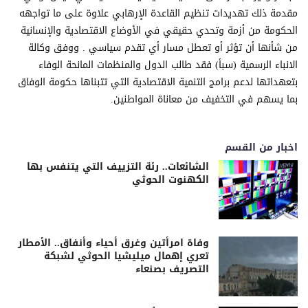
مقدمة ذلك تهديدات تنظيم القاعدة الإرهابي علاوة على ما تواجهه
الحكومة من أزمة وتحدي حقيقي في الأوضاع الاقتصادية والإنسانية
من شأنها أن تؤثر أو تعطل مسار أي تقدم سياسي . ووفق وكالة
الانباء الرسمية (سبأ) فقد طالب الدول والمنظمات المانحة الوفاء
بتعهداتها لدعم برامج التنمية الاقتصادية التي تتبناها حكومة الوفاق
بما يسهم في التخفيف من معاناة المواطنين.
اخبار من القسم
الشائعات.. رئة التزييف التي يتنفس بها
الكهنوت الحوثي
وفاة امرأتين وغرق أحياء وأنفاق.. الأمطار
تعري إهمال ميليشيا الحوثي لشبكة
التصريف بصنعاء