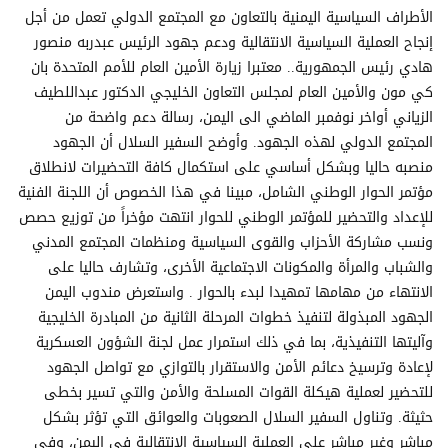
الأطراف السياسية اليمنية بالتعاون مع المجتمع الدولي تعمل من أجل
إنجاح العملية السياسية الانتقالية ودعم جهود الرئيس عبدربه منصور
هادي رئيس الجمهورية.. معتبرا زيارة الأمين العام للأمم المتحدة بان
كي مون والأمين العام لمجلس التعاون الخليجي الدكتور عبداللطيف
الزياني أواخر نوفمبر الماضي الى اليمن، رسالة دعم واضحة من
المجتمع الدولي لهذه الجهود. وأوضح السفير السلال أن الجهود
منصبه حاليا وبشكل أساسي على استكمال كافة التحضيرات لانطلاق
مؤتمر الحوار الوطني الشامل، مبينا في هذا الخصوص أن اللجنة الفنية
للإعداد والتحضير للمؤتمر الوطني للحوار انتهت مؤخراً من توزيع حصص
ونسب مشاركة الأحزاب والقوى السياسية ومنظمات المجتمع المدني
والشباب والمرأة والمكونات الاجتماعية الأخرى، وتشارف حاليا على
الانتهاء من مهامها تمهيدا لبدء بالحوار . واستعرض مندوب اليمن
الجهود المبذولة لتنفيذ خطوات المرحلة الثانية من المبادرة الخليجية
وآليتها التنفيذية، بما في ذلك استمرار عمل لجنة الشؤون العسكرية
لإعادة وترسيخ دعائم الأمن والاستقرار بالتوازي مع تواصل الجهود
للتحضير لعملية هيكلة القوات المسلحة والأمن والتي تسير بخطى
حثيثة. وتناول السفير السلال الصعوبات والعوائق التي تؤثر بشكل
مباشر وغير مباشر على العملية السياسية الانتقالية في اليمن، وفي