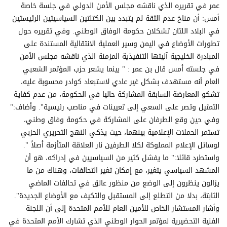
عمر في تقريره الذي ناقشه مجلس الأمن الدولي في جلسة خاصة
أمس: أن مناخ عدم الثقة لم يتبدد بين الكتلتين السياسيتين الرئيستين
في البلاد اللتان تشكلان حكومة الوفاق الوطني. وفي تقريره حول
تطورات الأوضاع في اليمن وسير العملية الانتقالية المستندة على
المبادرة الخليجية آليتها التنفيذية المزمنة الذي ناقشه مجلس الأمن
في جلسته أمس قال بن عمر : " بينما يشعر حزب المؤتمر الشعبي
العام أنه مستهدف بشكل غير عادي لاستبعاد كوادر محسوبة عليه،
تشكو المعارضة السابقة المشاركة حاليا في الحكومة، من عدم كفاية
التمثيل وتصر على السعي إلى تعيينات في مناصب رئيسية". وأضاف:"
وفي حين وقع الطرفان على المشاركة في حكومة وفاق وطني،
تستمر الحملات الإعلامية بينهما، حيث يذكي النهج التحريري الحزبي
لوسائل الإعلام المملوكة لكلا الطرفين نار العلاقة المتأزمة أصلاً ".
واستطرد قائلا:" ما يفشل كثير من السياسيين في إدراكه، هو أن
المشهد السياسي يتغير، مع إمكان تغير التحالفات، وهناك من ما
يزالون ينظرون إلى الوضع من منظور عالق في تحالفات الماضي
الثابتة، بدلا من التطلع إلى المستقبل والتكيف مع الأوضاع الجديدة".
وأشار المستشار الخاص للأمين العام للأمم المتحدة إلى أن اللجنة
الفنية التحضيرية لمؤتمر الحوار الوطني الذي تشارك الأمم المتحدة في