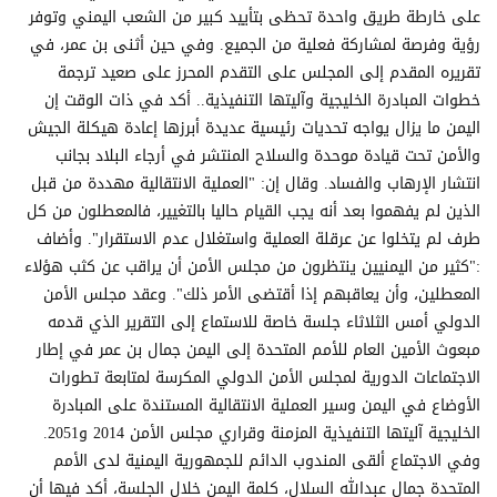
على خارطة طريق واحدة تحظى بتأييد كبير من الشعب اليمني وتوفر
رؤية وفرصة لمشاركة فعلية من الجميع. وفي حين أثنى بن عمر، في
تقريره المقدم إلى المجلس على التقدم المحرز على صعيد ترجمة
خطوات المبادرة الخليجية وآليتها التنفيذية.. أكد في ذات الوقت إن
اليمن ما يزال يواجه تحديات رئيسية عديدة أبرزها إعادة هيكلة الجيش
والأمن تحت قيادة موحدة والسلاح المنتشر في أرجاء البلاد بجانب
انتشار الإرهاب والفساد. وقال إن: "العملية الانتقالية مهددة من قبل
الذين لم يفهموا بعد أنه يجب القيام حاليا بالتغيير، فالمعطلون من كل
طرف لم يتخلوا عن عرقلة العملية واستغلال عدم الاستقرار". وأضاف
:"كثير من اليمنيين ينتظرون من مجلس الأمن أن يراقب عن كثب هؤلاء
المعطلين، وأن يعاقبهم إذا أقتضى الأمر ذلك". وعقد مجلس الأمن
الدولي أمس الثلاثاء جلسة خاصة للاستماع إلى التقرير الذي قدمه
مبعوث الأمين العام للأمم المتحدة إلى اليمن جمال بن عمر في إطار
الاجتماعات الدورية لمجلس الأمن الدولي المكرسة لمتابعة تطورات
الأوضاع في اليمن وسير العملية الانتقالية المستندة على المبادرة
الخليجية آليتها التنفيذية المزمنة وقراري مجلس الأمن 2014 و2051.
وفي الاجتماع ألقى المندوب الدائم للجمهورية اليمنية لدى الأمم
المتحدة جمال عبدالله السلال، كلمة اليمن خلال الجلسة، أكد فيها أن