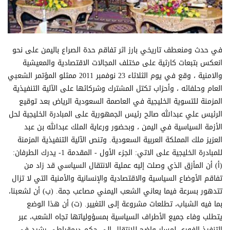
في حدث ومنعطف تاريخي بارز اثر تفاقم حدة الصراع باليمن على نحو انعكس بتبعات كارثية على مختلف المجالات الاقتصادية والمعيشية والامنية ، وقع في يوم الثلاثاء 23 نوفمبر 2011 ممثلو المؤتمر الشعبي العام وحلفائه ، وأحزاب تكتل المشترك وشركائها على الآلية التنفيذية المزمنة للتسوية الخليجية في العاصمة السعودية الرياض بعد توقيع الرئيس علي عبدالله صالح رئيس الجمهورية على المبادرة الخليجية لحل الأزمة السياسية في اليمن ، وبحضور ورعاية الملك عبدالله بن عبد العزيز ملك المملكة العربية السعودية. وتنص الآلية التنفيذية المزمنة للمبادرة الخليجية على الاتي: الجزء الأول - المقدمة 1- يدرك الطرفان: (أ‌) أن المأزق الذي وصلت إليه عملية الانتقال السياسي قد زاد من تفاقم الأوضاع السياسية والاقتصادية والإنسانية والأمنية التي لا تزال تتدهور بسرعة فيما يعاني الشعب اليمني مصاعب جمة. (ب‌) أن لشعبنا، بما فيه الشباب، تطلعات مشروعة إلى التغيير. (ت‌) أن هذا الوضع يتطلب وفاء جميع الأطراف السياسية بمسؤولياتها تجاه الشعب، عبر التنفيذ الفوري لمسار واضح للانتقال إلى حكم ديمقراطي رشيد في اليمن. 2- ويعرب الطرفان عن بالغ تقديرهما للجهود التي يبذلها مجلس التعاون الخليجي وأمينه العام والأمين العام للأمم المتحدة عن طريق مستشاره الخاص وسفراء الدول الخمس دائمة العضوية في مجلس الأمن وسفراء مجلس التعاون لدول الخليج العربية والاتحاد الأوروبي من أجل دعم الاتفاق المتعلق بعملية الانتقال السلمي للسلطة، ويعتمدان هذه الآلية على أساس مبادرة مجلس التعاون الخليجي بما يتفق كلياً مع قرار مجلس الأمن للأمم المتحدة 2014 (2011). 3- وتنطبق التعاريف التالية فيما يتعلق بهذا الاتفاق: (أ‌) يشير مصطلح (مبادرة مجلس التعاون الخليجي) إلى مبادرة مجلس التعاون الخليجي لحل الأزمة اليمنية في صيغتها المؤرخة 21-22 أيار/ مايو 2011م. (ب‌) يشير مصطلح (الطرفان) إلى التحالف الوطني(المؤتمر الشعبي العام وحلفائه) كأحد الطرفين، وإلى المجلس الوطني (أحزاب اللقاء المشترك وشركاؤه). 4- يحل الاتفاق على المبادرة الخليجية وآلية تنفيذها محل أي ترتيبات دستورية أو قانونية قائمة ولا يجوز الطعن فيهما أمام مؤسسات الدولة. الجزء الثاني – الفترة الانتقالية 5- يعتبر الجانبان أن الرئيس قد فوض نائب الرئيس، بموجب المرسوم الرئاسي رقم (24) لعام 2011، تفويضاً لا رجعة فيه، الصلاحيات الرئاسية اللازمة للتفاوض بشأن هذه الآلية وتوقيعها وإنفاذها، إلى جانب جميع الصلاحيات الدستورية المتصلة بتنفيذها ومتابعتها وممتد الصلاحيات لتشمل الدعوة إلى اجراء انتخابات مبكرة، وجميع القرارات اللازمة لتشكيل حكومة الوفاق الوطني، بما في ذلك تنصيب أعضائها وغيرها من الهيئات المنصوص عليها في هذه الآلية. 6- وتُنفذ الفترة الانتقالية على النحو التالي: (أ‌) وفقاً لقرار مجلس الأمن الدولي رقم 2014 لعام 2011 الذي يلاحظ التزام رئيس اليمن بالتوقيع فوراً على مبادرة مجلس التعاون الخليجي ويشجعه هو أو من أذن له بالتصرف بأسمه على القيام بذلك وعلى إجراء تسوية سياسية تستند إليها ووفقاً للمرسوم الرئاسي رقم (24) السنه الحالية 2011، سيوقّع الرئيس أو نائب الرئيس نيابة عنه على مبادرة مجلس التعاون الخليجي بالتزامن مع توقيع الجانبين لهذه الآلية. ب‌) بالتزامن مع توقيع هذه الآلية، وعملاً بمقتضى الصلاحيات المخولة له من الرئيس بموجب المرسوم الرئاسي رقم (24) للسنة الحالية 2011، سيُصدر نائب الرئيس مرسوماً يدعو إلى إجراء انتخابات رئاسية مبكرة خلال فترة لا تتجاوز 90 يوماً من تاريخ بدء نفاذ هذه الآلية، ووفقاً للأحكام ذات الصلة من الدستور، سيبدأ نفاذ المرسوم قبل 60 يوماً من إجراء الانتخابات؛ (مشروع نص المرسوم مرفق بهذه الآلية). (ت‌) يبدأ نفاذ هذه الآلية بمجرد التوقيع على المبادرة الخليجية من قبل الرئيس أو نائبه وعلى هذه الآلية من قبل جميع الأطراف ووفقاً لهذه الفقرة وصدور المرسوم المشار إليه في الفقرة الرعية (ب). 7- تبدأ الفترة الانتقالية مع بدء نفاذ هذه الآلية.. وتتألف الفترة الانتقالية بعد ذلك من مرحلتين: (أ‌) تبدأ المرحلة الأولى مع بدء نفاذ هذه الآلية وتنتهي مع تنصيب الرئيس عقب إجراء الانتخابات الرئاسية المبكرة. (ب‌) تبدأ المرحلة الثانية ومدتها عامان مع تنصيب الرئيس بعد الانتخابات الرئاسية المبكرة وتنتهي بإجراء الانتخابات العامة وفقاً للدستور الجديد وتنصيب رئيس الجمهورية الجديد. 8- يكون اتخاذ القرارات في مجلس النواب خلال المرحلتين الأولى والثانية بالتوافق وفي حال تعذر التوصل إلى توافق حول أي موضوع يقوم رئيس مجلس النواب برفع الأمر إلى نائب الرئيس في المرحلة الأولى وإلى الرئيس في المرحلة الثانية الذي يفصل في الأمر ويكون ما يقرره ملزماً للطرفين. 9- سيتخذ الطرفان الخطوات اللازمة لضمان اعتماد مجلس النواب للتشريعات والقوانين الأخرى اللازمة للتنفيذ الكامل للالتزامات المتعلقة بالضمانات المتعهد بها في مبادرة مجلس التعاون الخليجي وفي هذه الآلية. الجزء الثالث – المرحلة الأولى من الفترة الانتقالية تشكيل حكومة الوفاق الوطني: 10- فور التوقيع على المبادرة الخليجية وآلية تنفيذها تسمي المعارضة مرشحها لرئاسة الوزراء الذي يكلفه نائب الرئيس من خلال قرار رئاسي بتشكيل حكومة الوفاق الوطني، ويتم تشكيل الحكومة في فترة أقصاها 14 يوماً من تاريخ التكليف ويصدر بها قرار جمهوري يوقع عليه نائب الرئيس ورئيس الوزراء: (أ‌) تتألف حكومة الوفاق الوطني من 50 في المائة لكل طرف مع وجوب مراعاة تمثيل المرأة فيها.. وما يتعلق بتقسيم الحقائب الوزارية يقوم أحد الطرفين بإعداد قائمتين بالوزارات تسلم للطرف الآخر الذي يكون له حق اختيار إحدى القائمتين. (ب‌) يسمي رئيس الوزراء المكلف أعضاء الحكومة كما هو مقترح من الطرفين.. ويقوم نائب الرئيس بعد ذلك بإصدار مرسوم يتضمن أعضاء الحكومة المتفق عليهم على أن يكون المرشحون على درجة عالية من النزاهة والالتزام بحقوق الإنسان والقانون الإنساني الدولي. 11- يؤدي أعضاء حكومة الوفاق الوطني اليمين الدستورية أمام نائب الرئيس وفي غضون عشرة أيام تقوم الحكومة بتقديم برنامجها لمجلس النواب لمنحها الثقة خلال خمسة أيام. سير أعمال حكومة الوفاق الوطني 12- تتخذ حكومة الوفاق الوطني قراراتها بتوافق الآراء.. وإذا لم يكن التوافق الكامل موجوداً بشأن أي قضية يتشاور رئيس الوزراء ونائب الرئيس أو الرئيس عقب الانتخابات الرئاسية المبكرة للتوصل إلى توافق، وفي حال تعذر التوافق بينهما يتخذ نائب الرئيس أو الرئيس عقب الانتخابات الرئاسية المبكرة القرار النهائي. 13- تقوم حكومة الوفاق الوطني مباشرة بعد تشكيلها بما يلي: (أ‌) اتخاذ الخطوات اللازمة، بالتشاور مع سائر الجهات المعنية الأخرى، لضمان وقف جميع أشكال العنف وانتهاكات القانون الإنساني، وفض الاشتباك بين القوات المسلحة والتشكيلات المسلحة والمليشيات والجماعات المسلحة الأخرى، وضمان عودتها إلى ثكناتها، وضمان حرية التنقل للجميع في جميع أنحاء البلد، وحماية المدنيين وغير ذلك من التدابير اللازمة لتحقيق الأمن والاستقرار وبسط سيطرة الدولة؛ (ب‌) تيسير وتأمين وصول المساعدات الإنسانية حيثما تدعو الحاجة إليها؛ (ت‌) إصدار تعليمات قانونية وإدارية ملائمة إلى جميع فروع القطاع الحكومي للإلتزام الفوري بمعايير الحكم الرشيد وسيادة القانون واحترام حقوق الإنسان؛ (ث‌) إصدار تعليمات قانونية وإدارية محددة إلى النيابة العامة ودوائر الشرطة والسجون والأمن للتصرف وفقاً للقانون والمعايير الدولية، وإطلاق سراح الذين احتجزوا بصفة غير قانونية. (ج‌) تلتزم حكومة الوفاق الوطني بكافة قرارات مجلس الأمن ومجلس حقوق الإنسان والأعراف والمواثيق الدولية ذات الصلة. صلاحيات نائب الرئيس وحكومة الوفاق الوطني 14- في تنفيذ هذه الآلية، يمارس نائب الرئيس إضافة إلى الصلاحيات التي تخص منصبه الصلاحيات الدستورية التالية: 1- الدعوة لإجراء انتخابات رئاسية مبكرة. 2- ممارسة جميع مهام الرئيس المتصلة بمجلس النواب. 3- إعلان تشكيل حكومة الوفاق الوطني في المرحلة الأولى وتنصيبها. 4- جميع المسائل المتصلة بمهام لجنة الشئون العسكرية وتحقيق الأمن والاستقرار. 5- إدارة العلاقات الخارجية إلى المدى الضروري لتنفيذ هذه الآلية. 6- إصدار المراسيم اللازمة لتنفيذ هذه الآلية. 15- في المرحلة الأولى، يمارس نائب الرئيس وحكومة الوفاق الوطني السلطة التنفيذية ويشمل ذلك تنفيذ كل ما يتعلق بهذا الاتفاق بما في ذلك النقاط التالية جنباً إلى جنب مع مجلس النواب حسب الاقتضاء: (أ‌) وضع وتنفيذ برنامج أولي لتحقيق الاستقرار الاقتصادي والتنمية الاقتصادية وتلبية الاحتياجات الفورية للسكان في جميع مناطق اليمن. (ب‌) تنسيق العلاقات مع الجهات المانحة في المجال الإنمائي. (ت‌) ضمان أداء المهام الحكومية على نحو منظم بما فيها الإدارة المحلية وفقاً لمبادئ الحكم الرشيد وسيادة القانون وحقوق الإنسان والشفافية والمساءلة. (ث‌) الموافقة على ميزانية مؤقتة والإشراف على إدارة جميع جوانب مالية الدولة وضمان الشفافية والمساءلة الكاملتين. (ج‌) اتخاذ الخطوات التشريعية والإدارية اللازمة لضمان إجراء الانتخابات الرئاسية خلال 90 يوما من بدء نفاذ هذه الآلية. (ح‌) إنشاء الهيئات التالية حسب ما تنص عليه هذه الآلية: 1- لجنة الشؤون العسكرية وتحقيق الأمن والاستقرار. 2- مؤتمر الحوار الوطني. (خ‌) عند تشكيل حكومة الوفاق الوطني وتولي نائب الرئيس تشكيل الحكومة لجنة اتصال تتولى وبشكل فعال التواصل مع حركات الشباب في الساحات من مختلف الأطراف وباقي أنحاء اليمن لنشر وشرح تفاصيل هذا الاتفاق وإطلاق نقاش مفتوح حول مستقبل البلاد والذي سيتواصل من خلال مؤتمر الحوار الوطني الشامل وإشراك الشباب في تقرير مستقبل الحياة السياسية. لجنة الشئوون العسكرية وتحقيق الأمن والاستقرار 16- في غضون 5 أيام من بدء نفاذ مبادرة مجلس التعاون لدول الخليج العربية وآلية تنفيذها، يقوم نائب الرئيس خلال المرحلة الانتقالية الأولى بتشكيل ورئاسة لجنة الشئوون العسكرية وتحقيق الأمن والاستقرار، وتعمل هذه اللجنة لضمان: (أ‌) إنهاء الانقسام في القوات المسلحة ومعالجة أسبابة. (ب‌) إنهاء جميع النزاعات المسلحة. (ج‌) عودة القوات المسلحة وغيرها من التشكيلات العسكرية إلى معسكراتها وإنهاء المظاهر المسلحة في العاصمة صنعاء وغيرها من المدن، وإخلاء العاصمة وباقي المدن من المليشيات والمجموعات المسلحة وغير النظامية. (ح‌) إزالة حواجز الطرق ونقاط التفتيش والتحصينات المستحدثة في كافة المحافظات. (خ‌) إعادة تأهيل من لا تنطبق عليهم شروط الخدمة في القوات المسلحة والأجهزة الأمنية. (د‌) أية إجراءات أخرى من شأنها أن تمنع حدوث مواجهة مسلحة في اليمن. 17- تقوم لجنة الشؤون العسكرية وتحقيق الأمن والاستقرار خلال مرحلتي الانتقال بتهيئة الظروف واتخاذ الخطوات اللازمة لتحقيق تكامل القوات المسلحة تحت هيكل قيادة مهنية ووطنية موحدة في إطار سيادة القانون. الانتخابات الرئاسية المبكرة: 20- تعقد انتخابات رئاسية مبكرة وفقاً للأحكام التالية: (أ‌) تجرى الانتخابات الرئاسية المبكرة في فترة اقصاها 90 يوما من تاريخ التوقيع إلى المبادرة الخليجية وآلية تنفيذها. (ب‌) تجرى الانتخابات الرئاسية المبكرة لمنصب الرئيس في ظل إدارة اللجنة العليا للانتخابات والاستفتاء الحالية وتحت إشرافها باستخدام سجل الناخبين الحالي وذلك بصورة استثنائية، ويحق لأي مواطن ذكرا كان أم أنثى بلغ السن القانونية للانتخاب ويمكنه إثبات ذلك استناداً إلى وثيقة رسمية، من قبيل شهادة الميلاد أو بطاقة الهوية الوطنية، حق الانتخاب استناداً إلى هذه الوثيقة. (ت‌) يلتزم الطرفان في هذه الاتفاقية بعدم ترشيح أي شخص لخوض الانتخابات الرئاسية المبكرة أو تزكية أي مرشح غير المرشح التوافقي نائب الرئيس عبد ربه منصور هادي. (ث‌) يطلب من الأمين العام للأمم المتحدة توفير المساعدة الانتخابية وتنسيقها للمساعدة في كفالة إجراء الانتخابات بصورة منظمة وفي أوانها. الجزء الرابع – المرحلة الثانية من نقل السلطة مهام وصلاحيات الرئيس وحكومة الوفاق الوطني 21- بعد الانتخابات ال