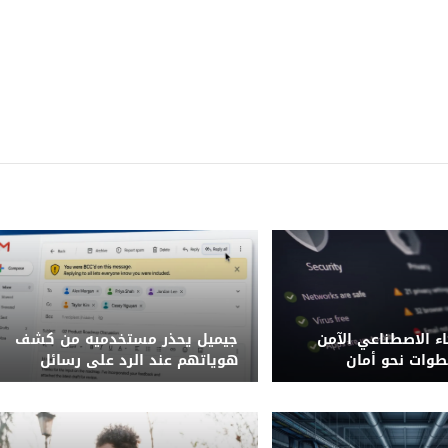
ء الاصطناعي الآمن
جيميل يحذر مستخدميه من كشف
طوات نحو أمان
هوياتهم عند الرد على رسائل
زز
BCC