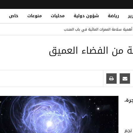
ير
رياضة
شؤون دولية
محليات
منوعات
خاص
مصلحة الضرائب وتشريد أكثر من 7 آلاف موظف
د أهمية سلامة الممرات المائية في باب المندب
محمد صلاح.. ومباريات قوية تنتظره
ة من الفضاء العميق
منطقة هجدة بتعز
Yemen Central Bank Launches Unified Default Regis
اً للمتعثرين لتعزيز الاستقرار المالي والحد من المخاطر الائتمانية
رة،
نجم