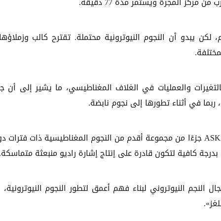
كن يبدو أن النجوم النيوترونية محتملة. تقترح كالب وزملاؤها
بالتغيرات والعمليات في الغلاف المغناطيسي، ما يشير إلى أن ج
ربما في أثناء تطورها إلى نجوم نابضة.
كتب الباحثون في هذا الصدد: «قد يكون ASKAP J1935+2148 جزءًا من مجموعة أقدم من النجوم المغناطيسية ذات فترات
رجة كافية لتكون قادرة على إنتاج إشارة راديو منبعثة متماسكة.
لنجم النيوتروني لبناء فهم أعمق لتطور النجوم النيوترونية، 
غز».