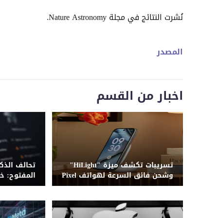
نُشرت النتائج في مجلة Nature Astronomy.
المصدر
اخبار من القسم
تسريبات تكشف ميزة "HiLight"
تحالف الذكا
وشحن فائق السرعة لهواتف Pixel
المفتوح: خ
11
مؤسسي مع