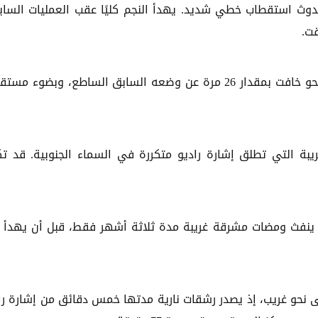
حدوث استقطاب خطي شديد. يهدأ النجم كليًا عقب العمليات الساب
قت.
اكتُشف النجم وهو يستأنف نشاطه النبضي، لكن على نحو خافت بمقدار 26 مرة عن وضعه السابق الساطع، وبضوء
ريبة التي تطلق إشارة راديو متكررة في السماء الجنوبية. قد ت
من مركز المجرة وهو ينفث ومضات مشرقة غريبة مدة ثلاثة أشهر فقط، قبل أن يهدأ
نابض بطيء على نحو غريب، إذ يصدر رشقات نارية مدتها خمس دقائق من إشارة ر