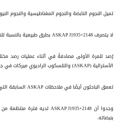
تميل النجوم النابضة والنجوم المغناطيسية والنجوم النيوت
لا يتصرف ASKAP J1935+2148 بطرق طبيعية بالنسبة للنجم النيوتروني من أي نوع محدد.
رُصد للمرة الأولى مصادفةً في أثناء عمليات رصد مخت
الأسترالية (ASKAP) والتلسكوب الراديوي ميركات في جنوب أفريقيا.
تعمق الباحثون أيضًا في ملاحظات ASKAP السابقة التي تغطي نفس الرقعة من السماء.
بنبضاته.