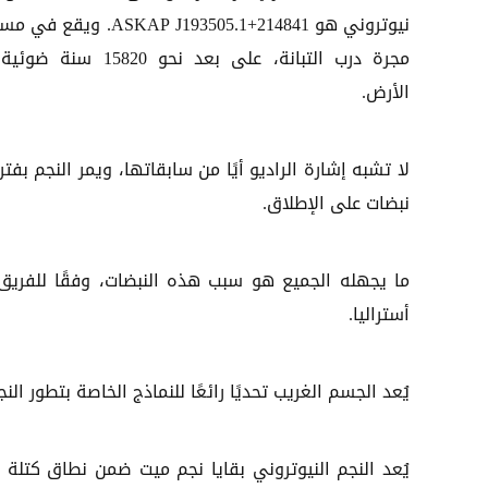
نيوتروني هو ASKAP J193505.1+214841. ويق
مجرة درب التبانة، على بعد نحو 15820 س
الأرض.
لا تشبه إشارة الراديو أيًا من سابقاتها، ويمر النجم ب
نبضات على الإطلاق.
ما يجهله الجميع هو سبب هذه النبضات، وفقًا للفريق
أستراليا.
يُعد الجسم الغريب تحديًا رائعًا للنماذج الخاصة بتطور النج