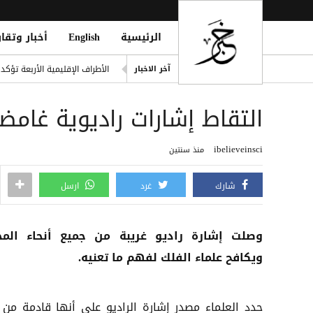
الرئيسية
English
أخبار وتقار
خطة حوثية تحت يافطة الدمج لإلغاء 
الأطراف الإقليمية الأربعة تؤك
آخر الاخبار
طرابزون سبور التركي يعلن ضم 
التقاط إشارات راديوية غامض
العثور على امرأة مقتولة في 
ter to Boost Financial Stability
ibelieveinsci
منذ سنتين
المركزي اليمني يطلق سجلاً موحد
شارك
غرد
ارسل
وصلت إشارة راديو غريبة من جميع أنحاء المج
ويكافح علماء الفلك لفهم ما تعنيه.
حدد العلماء مصدر إشارة الراديو على أنها قادمة من 