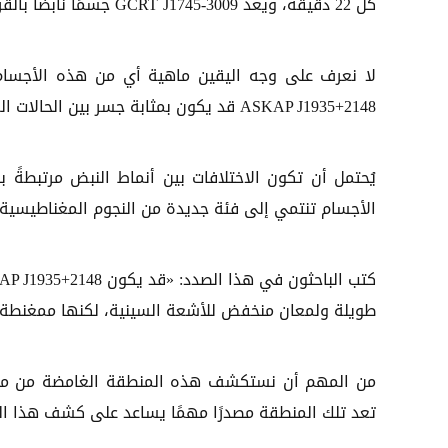
كل 22 دقيقة، ويعد GCRT J1745-3009 جسمًا نابضًا بالقرب من مركز المجرة ويستمر مدة 77 دقيقة.
لا نعرف على وجه اليقين ماهية أي من هذه الأجسام، ل
ASKAP J1935+2148 قد يكون بمثابة جسر بين الحالات المختلفة.
يُحتمل أن تكون الاختلافات بين أنماط النبض مرتبطةً 
الأجسام تنتمي إلى فئة جديدة من النجوم المغناطيسية، 
طويلة ولمعان منخفض للأشعة السينية، لكنها ممغنطة بد
من المهم أن نستكشف هذه المنطقة الغامضة من مجال ا
تعد تلك المنطقة مصدرًا مهمًا يساعد على كشف هذا الل