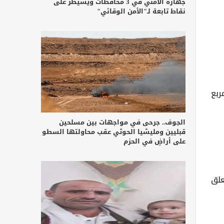
جهازه الأمني في 3 محافظات ويسيطر على
نقاط تابعة لـ"الأمن الوقائي"
ربع
الجوف.. جرحى في مواجهات بين مسلحين
قبليين ومليشيا الحوثي عقب محاولتها السطو
على أراضٍ في الحزم
ي يتعلق