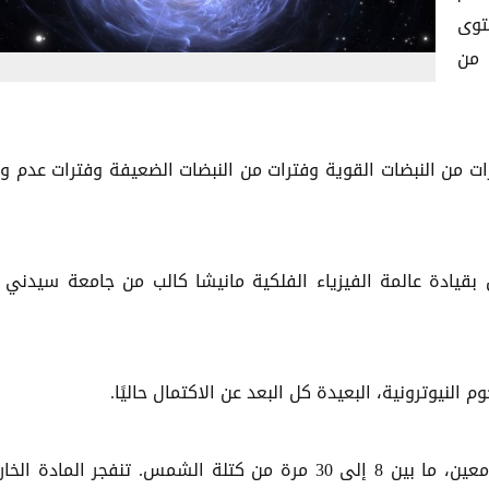
ع في مستوى
نة ضوئية من
فترات من النبضات القوية وفترات من النبضات الضعيفة وفترات عدم و
 بقيادة عالمة الفيزياء الفلكية مانيشا كالب من جامعة سيدني
وم النيوترونية، البعيدة كل البعد عن الاكتمال حاليًا.
يُعد النجم النيوتروني بقايا نجم ميت ضمن نطاق كتلة معين، ما بين 8 إلى 30 مرة من كتلة الشمس. تنفجر المادة