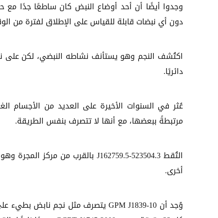
وجدوا أيضًا أن أحد أوضاع النبض كان ساطعًا جدًا مع 
دون أي نبضات قابلة للقياس على الإطلاق لفترة من الو
دائريًا.
عُثر في السنوات الأخيرة على العديد من الأجسام الغ
مرتبطةً ببعضها، مع أنها لا تتصرف بنفس الطريقة.
التُقط J162759.5-523504.3 بالقرب 
أخرى.
وُجد أن GPM J1839-10 يتصرف مثل نجم 