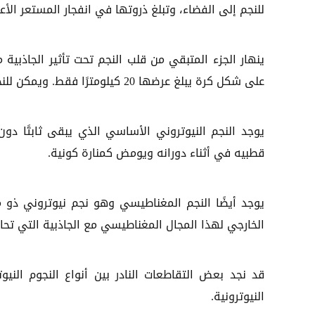
للنجم إلى الفضاء، وتبلغ ذروتها في انفجار المستعر الأع
على شكل كرة يبلغ عرضها 20 كيلومترًا فقط. ويمكن للنجم النيوتروني الذي ينتج عن ذلك أن يظهر بعدة طرق.
يوجد النجم النيوتروني الأساسي الذي يبقى ثابتًا دو
قطبيه في أثناء دورانه ويومض كمنارة كونية.
يوجد أيضًا النجم المغناطيسي وهو نجم نيوتروني ذو 
الخارجي لهذا المجال المغناطيسي مع الجاذبية التي تح
قد نجد بعض التقاطعات النادر بين أنواع النجوم الني
النيوترونية.