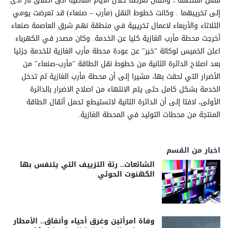
نفس المنطقة ، واللتان تعرضتا خلال الايام الماضية الى اطلاق نار ادى
إلى تخريبهما . وكانت خطوط النقل (مأرب – صنعاء) قد تعرضت يومي
الثلاثاء والأربعاء لاعمال تخريبية في منطقة نهم شرق العاصمة صنعاء
أخرجت محطة مأرب الغازية كليا عن الخدمة. وكان مصدر في الكهرباء
اعلن الخميس لوكالة "خبر" عن عودة محطة مأرب الغازية للخدمة جزئيا
بعد اصلاح الدائرة الثانية من خطوط نقل الطاقة "مأرب-صنعاء" من
الأضرار التي لحقت بها، مشيرا إلى أن محطة مأرب الغازية لم تدخل
الخدمة بشكل كامل حتى يتم الانتهاء من اصلاح الاضرار بالدائرة
الأولى، لافتا إلى أن الدائرة الثانية لاتستيطع تحمل أثقال الطاقة
المنتجة من محطات التوليد في المحطة الغازية.
اخبار من القسم
الشائعات.. رئة التزييف التي يتنفس بها
الكهنوت الحوثي
وفاة امرأتين وغرق أحياء وأنفاق.. الأمطار