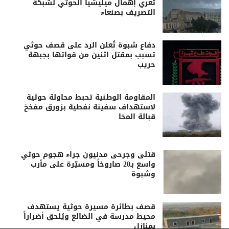
تعري إهمال ميليشيا الحوثي لشبكة
التصريف بصنعاء
دفاع شبوة تُعلن الرد على قصف حوثي
تسبب بمقتل اثنين من قواتها بجبهة
حريب
المقاومة الوطنية تحبط محاولة حوثية
لاستهداف سفينة نفطية بزورق مفخخ
قبالة المخا
قتلى وجرحى مدنيون جراء هجوم حوثي
واسع بـ20 صاروخاً ومسيّرة على مأرب
وشبوة
قصف بطائرة مسيرة حوثية يستهدف
محيط مدرسة في الضالع ويُلحق أضراراً
بمنازل