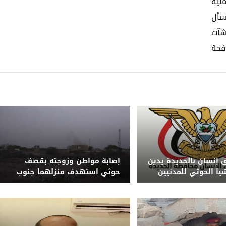
لية
سأل
شآت
فحة
إنسان بالحديدة يدين
إصابة مواطن وزوجته بقصف
يا الحوثي للمدنيين
حوثي استهدف منزلهما جنوب
احي وجبل راس
الحديدة