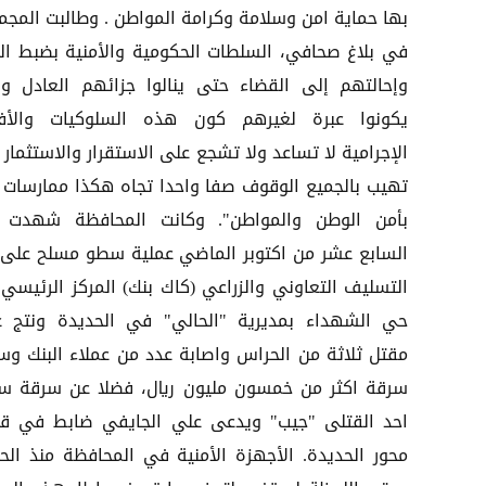
بها حماية امن وسلامة وكرامة المواطن . وطالبت المجم
في بلاغ صحافي، السلطات الحكومية والأمنية بضبط الج
وإحالتهم إلى القضاء حتى ينالوا جزائهم العادل و
يكونوا عبرة لغيرهم كون هذه السلوكيات والأف
الإجرامية لا تساعد ولا تشجع على الاستقرار والاستثمار 
تهيب بالجميع الوقوف صفا واحدا تجاه هكذا ممارسات 
بأمن الوطن والمواطن". وكانت المحافظة شهدت
السابع عشر من اكتوبر الماضي عملية سطو مسلح على 
التسليف التعاوني والزراعي (كاك بنك) المركز الرئيسي
حي الشهداء بمديرية "الحالي" في الحديدة ونتج ع
مقتل ثلاثة من الحراس واصابة عدد من عملاء البنك وس
سرقة اكثر من خمسون مليون ريال، فضلا عن سرقة سي
احد القتلى "جيب" ويدعى علي الجايفي ضابط في قي
محور الحديدة. الأجهزة الأمنية في المحافظة منذ الحا