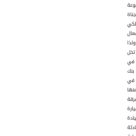
وعة
ناة
لكي
عال
ولذا
تخل
 في
بنك
 في
نها
رقة
ارة
ادة
دثة