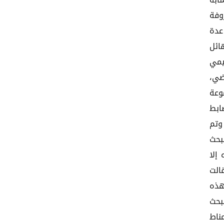
ابه
وفة
عدة
ائل
يمي
ضي،
وعة
ابط
وتم
بحث
إلا
الت
هذه
بحث
ناط