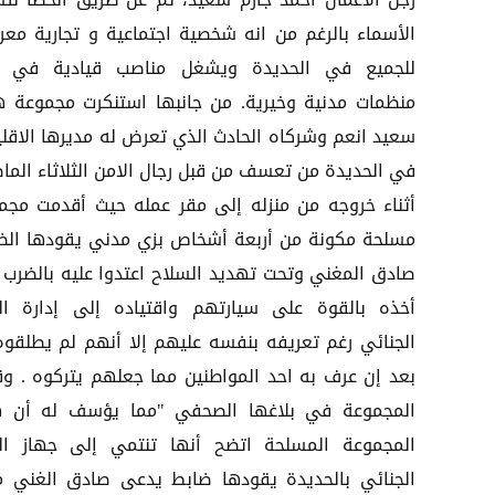
رجل الاعمال احمد جازم سعيد، تم عن طريق الخطأ لتش
الأسماء بالرغم من انه شخصية اجتماعية و تجارية معر
للجميع في الحديدة ويشغل مناصب قيادية في 
منظمات مدنية وخيرية. من جانبها استنكرت مجموعة ه
سعيد انعم وشركاه الحادث الذي تعرض له مديرها الاقل
في الحديدة من تعسف من قبل رجال الامن الثلاثاء الما
أثناء خروجه من منزله إلى مقر عمله حيث أقدمت مجم
مسلحة مكونة من أربعة أشخاص بزي مدني يقودها الض
صادق المغني وتحت تهديد السلاح اعتدوا عليه بالضرب 
أخذه بالقوة على سيارتهم واقتياده إلى إدارة ال
الجنائي رغم تعريفه بنفسه عليهم إلا أنهم لم يطلقوه 
بعد إن عرف به احد المواطنين مما جعلهم يتركوه . وق
المجموعة في بلاغها الصحفي "مما يؤسف له أن 
المجموعة المسلحة اتضح أنها تنتمي إلى جهاز ال
الجنائي بالحديدة يقودها ضابط يدعى صادق الغني م