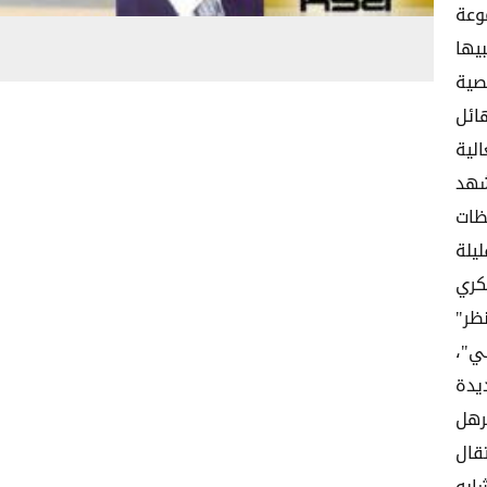
وعة
يها
صية
ائل
لية
شهد
ظات
يلة
صرة20 طقم عسكري
منظر"
ي"،
يدة
رهل
قال