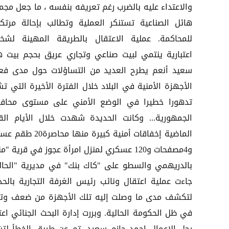
والاعتداء عليه بالضرب رغم تعريفه بنفسه ، ما جعل مجم
هائل الصناعية تستنكر العملية وتطالب بإحالة مرتكب
للمحاكمة. عملية الاعتقال بالطريقة المهينة لشخ
اعتبارية ينتمي لبيت صناعي وتجاري عريق بحجم بيت ه
سعيد أنعم يطرح العديد من التساؤلات حول مدى فعا
الأجهزة الأمنية في البلاد خلال الفترة الأخيرة التي ت
تدهورا خطيرا في الوضع الأمني على مستوى محاف
الجمهورية... وكانت الحديدة شهدت خلال الأيام القل
الماضية إخفاقات أمنية كبيرة منها محا
و4مصفحات و120 عسكري لمنزل امرأة عجوز في قرية "
بالدريهمي والسطو على "كاك بنك" في مديرية "الحال
جاءت عملية اعتقال ونائب رئيس الغرفة التجارية بالحد
لتكشف مدى ما وصلت إليه تلك الأجهزة من ضعف وت
في ظل الحكومة الحالية. وبررت إدارة البحث الجنائي اعت