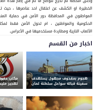
وحتى اللحظة لم تخرج لتوضح ما تم في إطار هذه العم
الخطيرة او الكشف عن اعتقال احد عناصرها ، حيث ت
المواطنون في المحافظة دور الأمن في حماية المن
الحكومية والمواطنين ، ام تحول الأمن فقط لمكا
الألعاب النارية ومطاردة مستخدميها في الأعراس.
اخبار من القسم
هجوم بمقذوف مجهول يستهدف
مكتب حقوق 
سفينة قبالة سواحل سلطنة عُمان
تهجير مليش
جنوب الجر