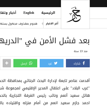
الرئيسية
English
أخبار وتقار
موسيماني يعود لقيادة منتخب جنو
هجوم بمقذوف مجهول يستهدف
آخر الاخبار
مكتب حقوق إنسان بالحديدة يد
بعد فشل الأمن في "الدريهم
إصابة مواطن وزوجته بقصف حو
المقاومة الوطنية تستهدف موا
منذ 13 سنة
t Forces Shell Houthi Positions
شارك
غرد
ارسل
أقدمت عناصر تابعة لإدارة البحث الجنائي بمحافظة الحد
"غرب البلاد" على اعتقال المدير الإقليمي لمجموعة شر
هائل سعيد أنعم ونائب رئيس الغرفة التجارية بالحد
احمد جازم سعيد انعم من أمام منزله واقتياده بال