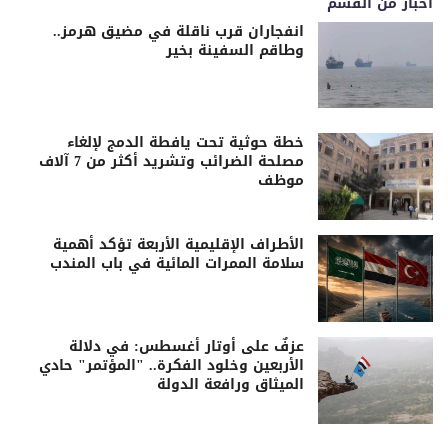
اخبار من القسم
انفجاران قرب ناقلة في مضيق هرمز..
وطاقم السفينة بخير
خطة حوثية تحت يافطة الدمج لإلغاء
مصلحة الضرائب وتشريد أكثر من 7 آلاف
موظف
الأطراف الإقليمية الأربعة تؤكد أهمية
سلامة الممرات المائية في باب المندب
عزفٌ على أوتار أغسطس: في دلالة
الأربعين وخلود الفكرة.. "المؤتمر" حادي
الميثاق ورافعة الدولة