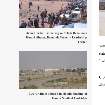
Armed Tribal Gathering in Arhab Denounces
Houthi Abuses, Demands Security Leadership
Ouster
"Yes
stat
wi
U.S.
tha
Two Civilians Injured in Houthi Shelling of
Homes South of Hodeidah