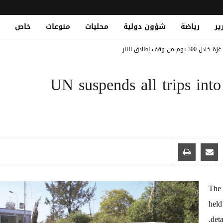
ير
رياضة
شؤون دولية
محليات
منوعات
خاص
لى عرش أغلى اللاعبين الأفارقة بانتقاله لريال مدريد
قات الشباب في التاريخ.. تعرف على القائمة الكاملة
UN suspends all trips int
Yemeni National Fatally Stabbed in Somal
الدو يتصدر القائمة بفارق كبير
The 
held
deta