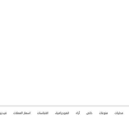
محليات
منوعات
خاص
آراء
انفوجرافيك
اقتباسات
اسعار العملات
فيديو