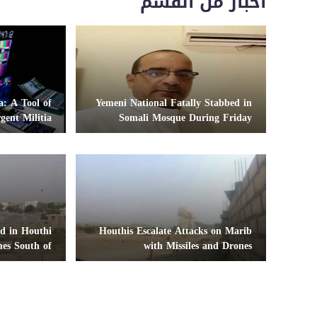
اخبار من القسم
: A Tool of
Yemeni National Fatally Stabbed in
gent Militia
Somali Mosque During Friday
Prayers
ed in Houthi
Houthis Escalate Attacks on Marib
mes South of
with Missiles and Drones
Hodeidah