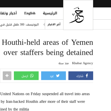
الرئيسية
English
أخبار وتقار
صفقة تاريخية: ديوماندي يتربع ع
اليونيسف: 300 طفل قتيل في غزة خلال 300 يوم من وقف إطلاق النار
آخر الاخبار
ديوماندي يقتحم قائمة أغلى صف
o Houthi-held areas of Yemen
i Mosque During Friday Prayers
Cloudflare تطلق Kitesurf: متصفح خفيف للوكلاء الأذكياء
over staffers being detained
صلاح ضمن الأغنى عالمياً.. ورون
Khabar Agency
منذ سنة
شارك
غرد
ارسل
United Nations on Friday suspended all travel into areas
 by Iran-backed Houthis after more of their staff were
ined by the militia.