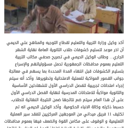
أكد وكيل وزارة التربية والتعليم لقطاع التوجيه والمناهج علي الحيمي
أن اخر موعد لتسليم كشوفات طلاب الثانوية العامة نهاية الشهر
الجاري... وطالب الوكيل الحيمي في تصريح صحفي مكاتب التربية
التعليم بعموم محافظات الجمهورية تحمل مسؤولياتهم والإسراع
بتسليم الكشوفات قبل انتهاء المدة المحددة بما يسهم في معالجة
جوانب القصور المواكبة للعملية الامتحانية وتطويرها. وأكد أنه سيتم
إجراء امتحانات تجريبية للفصل الدراسي الأول للشهادتين الأساسية
والثانوية مواكبةً للامتحانات المدرسية لنهاية الفصل الدراسي الأول
على أن هذا العام سيتم ضم نتائجها ضمن النتيجة النهائية للطلاب،
حسبما ذكرته وكالة الانباء الحكومية. وأكد الوكيل الحيمي انه تم
تكليف 11 فريق ميداني من الموجهين المركزيين لتفقد سير العملية
التعليمية و الوقوف على مكامن القوة والضعف فيها بعموم محافظات