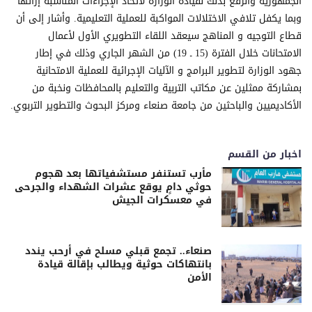
الجمهورية والرفع بذلك لقيادة الوزارة لاتخاذ الإجراءات المناسبة إزائها
وبما يكفل تلافي الاختلالات المواكبة للعملية التعليمية. وأشار إلى أن
قطاع التوجيه و المناهج سيعقد اللقاء التطويري الأول لأعمال
الامتحانات خلال الفترة (15 ـ 19) من الشهر الجاري وذلك في إطار
جهود الوزارة لتطوير البرامج و الآليات الإجرائية للعملية الامتحانية
بمشاركة ممثلين عن مكاتب التربية والتعليم بالمحافظات ونخبة من
الأكاديميين والباحثين من جامعة صنعاء ومركز البحوث والتطوير التربوي.
اخبار من القسم
مأرب تستنفر مستشفياتها بعد هجوم
حوثي دامٍ يوقع عشرات الشهداء والجرحى
في معسكرات الجيش
صنعاء.. تجمع قبلي مسلح في أرحب يندد
بانتهاكات حوثية ويطالب بإقالة قيادة
الأمن