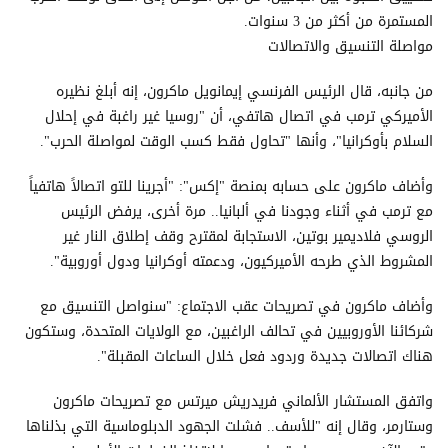
المستمرة من أكثر من 3 سنوات.
مواصلة التنسيق والاتصالات
من جانبه، قال الرئيس الفرنسي إيمانويل ماكرون، إنه أبلغ نظيره
الأميركي ترمب في اتصال هاتفي، أن "روسيا غير راغبة في إحلال
السلام بأوكرانيا"، وأنها "تحاول فقط كسب الوقت لمواصلة الحرب".
وأضاف ماكرون على حسابه بمنصة "إكس": "أجرينا للتو اتصالاً هاتفياً
مع ترمب في أثناء وجودنا في ألبانيا.. مرة أخرى، يرفض الرئيس
الروسي فلاديمير بوتين، الاستجابة لمقترح وقف إطلاق النار غير
المشروط الذي طرحه الأميركيون، ودعمته أوكرانيا ودول أوروبية".
وأضاف ماكرون في تصريحات عقب الاجتماع: "سنواصل التنسيق مع
شركائنا الأوروبيين في تحالف الراغبين، مع الولايات المتحدة، وستكون
هناك اتصالات جديدة وردود فعل خلال الساعات المقبلة".
واتفق المستشار الألماني فريدريش ميرتس مع تصريحات ماكرون
وستارمر، وقال إنه "للأسف.. فشلت الجهود الدبلوماسية التي بذلناها