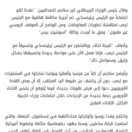
وقال رئيس الوزراء البريطاني كير ستارمر للصحافيين: "عقدنا للتو
اجتماعاً مع الرئيس زيلينسكي، ثم أجرينا مكالمة هاتفية مع الرئيس
ترمب لمناقشة تطورات المفاوضات، ومن الواضح أن الموقف الروسي
غير مقبول"، وفق ما أوردت وكالة "أسوشيتد برس".
وأضاف: "نتيجة لذلك، وبالتشاور مع الرئيس زيلينسكي وتنسيقاً مع
الرئيس ترمب، فإننا نعمل الآن على مواءمة ردودنا وتنسيقها بشكل
وثيق، وسنواصل ذلك".
وأوضح ستارمر أن كلاً من فرنسا وألمانيا وبولندا شاركوا في المشاورات
مع ترمب، دون أن يكشف عن طبيعة الرد المرتقب، إلا أن بعض القادة
الأوروبيين دعوا إلى فرض عقوبات جديدة، فيما يُتوقع أن يتبنى الاتحاد
الأوروبي حزمة جديدة من الإجراءات خلال اجتماعات وزراء خارجية
التكتل، الثلاثاء المقبل.
واختتم وفدا روسيا وأوكرانيا محادثاتهما في إسطنبول، الجمعة، والتي
استمرت قرابة ساعتين، وسط جهود دبلوماسية مكثفة وضغوط أميركية
لتضييق الفجوة بين الجانبين، من أجل التوصل إلى اتفاق لوقف الحرب