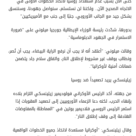
حتى الآن بسبب عدم استعداد روسيا لاتخاذ الخطوات الأولى في
الاتجاه الصحيح الآن.. ولكننا لن نستسلم، سنواصل جهودنا، وسننسق
بشكل جيد مع الجانب الأوروبي، جنبًا إلى جنب مع الأميريكيين"
بدورها، شدّدت رئيسة الوزراء الإيطالية جورجيا ميلوني على "ضرورة
الاستمرار في الجهود الدبلوماسية".
وقالت ميلوني: "أعتقد أنه لا يجب أن نرفع الراية البيضاء، يجب أن نُصر،
ونطالب بوقف غير مشروط لإطلاق النار، واتفاق سلام جاد يتضمن
ضمانات أمنية لأوكرانيا".
زيلينسكي يريد تصعيداً ضد روسيا
من جهته، أكد الرئيس الأوكراني فولوديمير زيلينسكي التزام بلاده
بإنهاء الحرب، لكنه دعا الزعماء الأوروبيين إلى تصعيد العقوبات إذا
استمر الرئيس الروسي فلاديمير بوتين في "المماطلة بالمفاوضات
الهادفة إلى وقف إطلاق النار".
وقال زيلينسكي: "أوكرانيا مستعدة لاتخاذ جميع الخطوات الواقعية