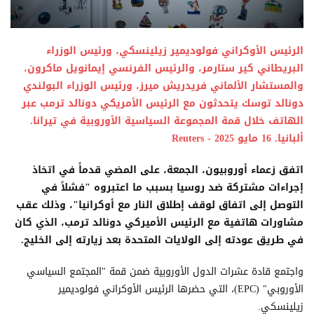
الرئيس الأوكراني فولوديمير زيلينسكي، ورئيس الوزراء
البريطاني كير ستارمر، والرئيس الفرنسي إيمانويل ماكرون،
والمستشار الألماني فريدريش ميرز، ورئيس الوزراء البولندي
دونالد توسك يتحدثون مع الرئيس الأمريكي دونالد ترمب عبر
الهاتف خلال قمة المجموعة السياسية الأوروبية في تيرانا.
ألبانيا. 16 مايو 2025 - Reuters
اتفق زعماء أوروبيون، الجمعة، على المضي قدماً في اتخاذ
إجراءات مشتركة ضد روسيا بسبب ما اعتبروه "فشلاً في
التوصل إلى اتفاق لوقف إطلاق النار مع أوكرانيا"، وذلك عقب
مشاورات هاتفية مع الرئيس الأميركي دونالد ترمب، الذي كان
في طريق عودته إلى الولايات المتحدة بعد زيارته إلى الخليج.
واجتمع قادة عشرات الدول الأوروبية ضمن قمة "المجتمع السياسي
الأوروبي" (EPC)، التي حضرها الرئيس الأوكراني فولوديمير
زيلينسكي.