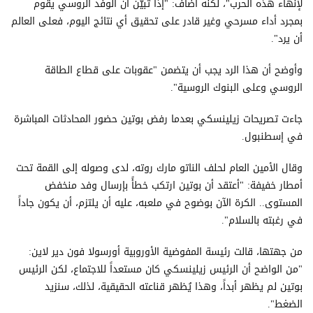
لإنهاء هذه الحرب"، لكنه أضاف: "إذا تبيّن أن الوفد الروسي يقوم
بمجرد أداء مسرحي وغير قادر على تحقيق أي نتائج اليوم، فعلى العالم
أن يرد".
وأوضح أن هذا الرد يجب أن يتضمن "عقوبات على قطاع الطاقة
الروسي وعلى البنوك الروسية".
جاءت تصريحات زيلينسكي بعدما رفض بوتين حضور المحادثات المباشرة
في إسطنبول.
وقال الأمين العام لحلف الناتو مارك روته، لدى وصوله إلى القمة تحت
أمطار خفيفة: "أعتقد أن بوتين ارتكب خطأً بإرسال وفد منخفض
المستوى.. الكرة الآن بوضوح في ملعبه، عليه أن يلتزم، أن يكون جاداً
في رغبته بالسلام".
من جهتها، قالت رئيسة المفوضية الأوروبية أورسولا فون دير لاين:
"من الواضح أن الرئيس زيلينسكي كان مستعداً للاجتماع، لكن الرئيس
بوتين لم يظهر أبداً، وهذا يُظهر قناعته الحقيقية، لذلك، سنزيد
الضغط".