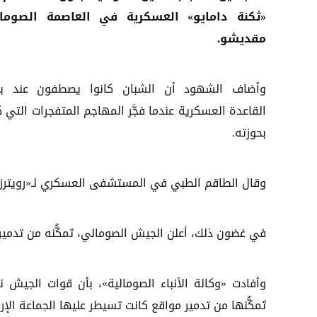
«ثكنة دامايو» العسكرية في العاصمة الصومال
مقديشو.
وأضاف الشهود أن الشبان كانوا يصطفون عند بو
القاعدة العسكرية عندما فجَّر المهاجم المتفجرات التي 
بحوزته.
وقال الطاقم الطبي في المستشفى العسكري لـ«رويترز» إنهم استقبلوا 30 مصاباً جراء الانفج
في غضون ذلك، أعلن الجيش الصومالي، تَمكُّنه من تدمير 
وأفادت «وكالة الأنباء الصومالية»، بأن قوات الجيش 
تَمكُّنها من تدمير مواقع كانت تسيطر عليها الجماعة الإر