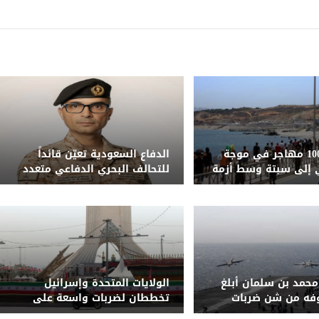
مقتل نحو 100 مهاجر في موجة
الدفاع السعودية تعيّن قائداً
 إلى سبتة وسط أزمة
للتحالف البحري الدفاعي متعدد
نية
الجنسيات
حمد بن سلمان أبلغ
الولايات المتحدة وإسرائيل
وفه من شن ضربات
تخططان لضربات واسعة على
إيران
البنية التحتية للطاقة الإيرانية