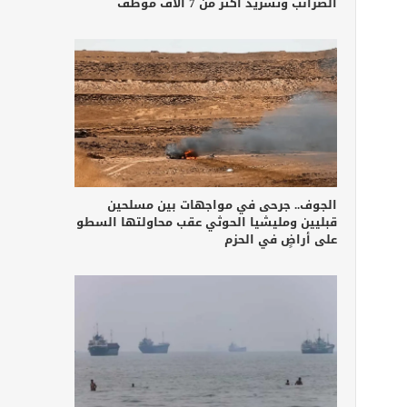
الضرائب وتشريد أكثر من 7 آلاف موظف
الجوف.. جرحى في مواجهات بين مسلحين
قبليين ومليشيا الحوثي عقب محاولتها السطو
على أراضٍ في الحزم