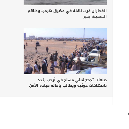
انفجاران قرب ناقلة في مضيق هرمز.. وطاقم
السفينة بخير
صنعاء.. تجمع قبلي مسلح في أرحب يندد
بانتهاكات حوثية ويطالب بإقالة قيادة الأمن