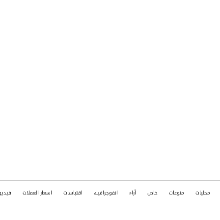
محليات
منوعات
خاص
آراء
انفوجرافيك
اقتباسات
اسعار العملات
فيديو