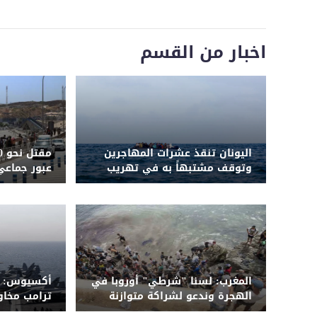
اخبار من القسم
اليونان تنقذ عشرات المهاجرين
وتوقف مشتبهاً به في تهريب
عبور جماعي
إنسانية وأم
المغرب: لسنا "شرطي" أوروبا في
أكسيوس: م
الهجرة وندعو لشراكة متوازنة
ترامب مخا
واسعة على 