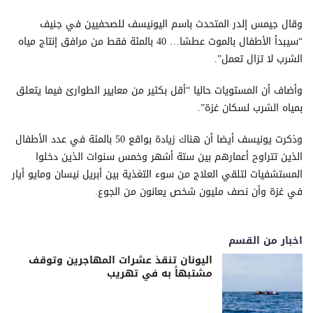
وقال جيمس إلدر المتحدث باسم اليونيسف للصحفيين في جنيف
“سيبدأ الأطفال بالموت عطشا… 40 بالمئة فقط من مرافق إنتاج مياه
الشرب لا تزال تعمل”.
وأضاف أن المستويات حاليا “أقل بكثير من معايير الطوارئ فيما يتعلق
بمياه الشرب لسكان غزة”.
وذكرت يونيسف أيضا أن هناك زيادة بواقع 50 بالمئة في عدد الأطفال
الذين تتراوح أعمارهم بين ستة أشهر وخمس سنوات الذين دخلوا
المستشفيات لتلقي العلاج من سوء التغذية بين أبريل نيسان ومايو أيار
في غزة وأن نصف مليون شخص يعانون من الجوع.
اخبار من القسم
اليونان تنقذ عشرات المهاجرين وتوقف
مشتبهاً به في تهريب