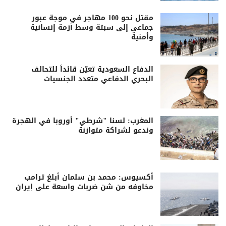
مقتل نحو 100 مهاجر في موجة عبور
جماعي إلى سبتة وسط أزمة إنسانية
وأمنية
الدفاع السعودية تعيّن قائداً للتحالف
البحري الدفاعي متعدد الجنسيات
المغرب: لسنا "شرطي" أوروبا في الهجرة
وندعو لشراكة متوازنة
أكسيوس: محمد بن سلمان أبلغ ترامب
مخاوفه من شن ضربات واسعة على إيران