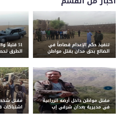
اخبار من القسم
تنفيذ حكم الإعدام قصاصاً في
الضالع بحق مدان بقتل مواطن
الطرق تحصد
المحافظات ا
يوليو
مقتل مواطن داخل أرضه الزراعية
مقتل شخصي
في مديرية بعدان شرقي إب
اشتباكات ق
أبين