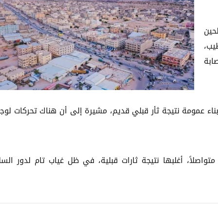
حين
يب،
ابة
بناء عمومة نتيجة ثأر قبلي قديم، مشيرة إلى أن هناك تحركات لوج
 متواصلاً، أغلبها نتيجة ثارات قبلية، في ظل غياب تام لدور الس