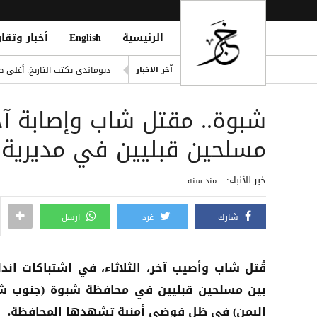
الرئيسية
English
أخبار وتقار
إصابة مدنيين اثنين جراء قصف
ديوماندي يكتب التاريخ: أغلى ص
آخر الاخبار
d Houthi Attack on Marib Camp
شبوة.. مقتل شاب وإصابة آخر
انفراد| مصادر تكشف مشاركة ع
هيثم حسن يوقع لسيلتيك الاسكت
مسلحين قبليين في مديرية
التحالف: هجوم حوثي يستهدف أعياناً مدنية
خبر للأنباء:
منذ سنة
شارك
غرد
ارسل
قُتل شاب وأصيب آخر، الثلاثاء، في اشتباكات اند
بين مسلحين قبليين في محافظة شبوة (جنوب 
اليمن) في ظل فوضى أمنية تشهدها المحافظة.