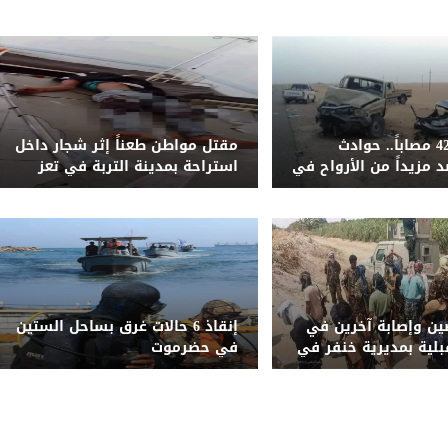
51 قتيلاً و428 مصاباً.. حوادث
مقتل مواطن طعناً إثر شجار داخل
 مزيداً من الأرواح في
استراحة بمدينة التربة في تعز
ليمنية المحررة خلال
ن وإصابة آخرين في
إنقاذ 6 حالات غرق بساحل الستين
بلية بمديرية خنفر في
في حضرموت