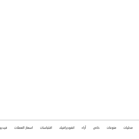
محليات
منوعات
خاص
آراء
انفوجرافيك
اقتباسات
اسعار العملات
فيديو