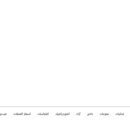
محليات
منوعات
خاص
آراء
انفوجرافيك
اقتباسات
اسعار العملات
فيديو