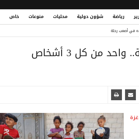
ير
رياضة
شؤون دولية
محليات
منوعات
خاص
20م
ه في أصعب رحلة
لدو في معدل الأهداف بالقرن 21
تحذير أممي من خطر المجاعة.. واحد من كل 3 أشخاص
Houthi Forces Conduct Forced
 في عدن
ا: مسيرة حافلة بالألقاب في انتظار الجالاكسي
غزة