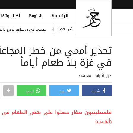
الرئيسية
English
أخبار وتقار
موجز الأخبار من وكالة خبر السبت 8 اغسطس 26
ميسي في روساريو لوداع والد
آخر الاخبار
هالاند يتفوق على ميسي ورونا
 Recruitment Drive in Hodeidah
ضبط امرأتين بحوزتهما مخدرات
في غزة بلا طعام أياماً
سيرجي روبيرتو يطير إلى أمريك
خبر للأنباء:
منذ سنة
شارك
غرد
ارسل
فلسطينيون صغار حصلوا على بعض الطعام في 
(أ.ف.ب)