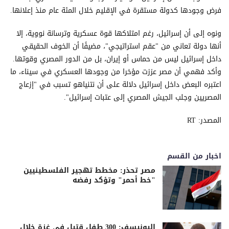
فرض وجودها كدولة مستقرة في الإقليم خلال المئة عام منذ إعلانها.
ونوه إلى أن إسرائيل، رغم امتلاكها قوة عسكرية وترسانة نووية، إلا
أنها دولة تعاني من "عقم استراتيجي"، مضيفًا أن الخوف الحقيقي
داخل إسرائيل ليس من حماس أو إيران، بل من الدور المصري وقوتها.
وأكد فهمي أن مصر عززت مؤخرا من وجودها العسكري في سيناء، ما
اعتبره البعض داخل إسرائيل دلالة على أن نتنياهو تسبب في "إزعاج
المصريين وجلب الجيش المصري إلى عتبات إسرائيل".
المصدر: RT
اخبار من القسم
مصر تحذر: مخطط تهجير الفلسطينيين
"خط أحمر" وتؤكد رفضه
اليونيسف: 300 طفل قتيل في غزة خلال