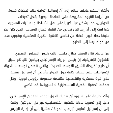
وأشار السفير عاطف سالم إلى أن إسرائيل تواجه حاليا تحديات كبيرة،
من أبرزها القيود المفروضة على الملاحة البحرية بفعل تحركات
الحوثيين، مما يشكل عبئا كبيرا على نقل الأسلحة والطائرات المسيّرة.
كما لفت إلى أن إسرائيل تعاني من انهيار قطاع السياحة، الذي كان يدر
عليها دخلا كبيرا، فضلا عن تنامي ظاهرة الهجرة العكسية وهروب عدد
من مواطنيها إلى الخارج.
من جانبه، قال السفير صلاح حليمة، نائب رئيس المجلس المصري
للشؤون الإفريقية، إن رئيس الوزراء الإسرائيلي بنيامين نتنياهو سبق
أن طرح "خريطة الشرق الأوسط الجديد"، والتي تتضمن توسعات للدولة
الإسرائيلية على حساب كافة دول الجوار. وأوضح أن إسرائيل تعتمد
على قوة عسكرية واقتصادية متقدمة مدعومة برؤوس نووية، وكل
هدفها تصفية القضية الفلسطينية لا تسويتها كما تدّعي.
وأكد حليمة على ضرورة أن تتحرك الدول لوقف العدوان الإسرائيلي،
داعيًا إلى تسوية عادلة للقضية الفلسطينية عبر حل الدولتين. ولفت
إلى أن إسرائيل تمارس "إرهاب الدولة"، مشيرًا إلى أن إدارة الرئيس