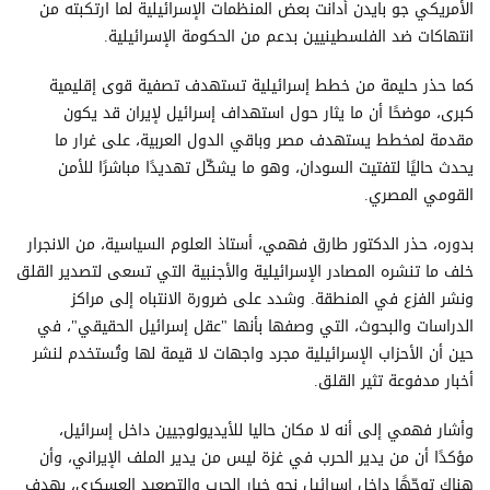
الأمريكي جو بايدن أدانت بعض المنظمات الإسرائيلية لما ارتكبته من
انتهاكات ضد الفلسطينيين بدعم من الحكومة الإسرائيلية.
كما حذر حليمة من خطط إسرائيلية تستهدف تصفية قوى إقليمية
كبرى، موضحًا أن ما يثار حول استهداف إسرائيل لإيران قد يكون
مقدمة لمخطط يستهدف مصر وباقي الدول العربية، على غرار ما
يحدث حاليًا لتفتيت السودان، وهو ما يشكّل تهديدًا مباشرًا للأمن
القومي المصري.
بدوره، حذر الدكتور طارق فهمي، أستاذ العلوم السياسية، من الانجرار
خلف ما تنشره المصادر الإسرائيلية والأجنبية التي تسعى لتصدير القلق
ونشر الفزع في المنطقة. وشدد على ضرورة الانتباه إلى مراكز
الدراسات والبحوث، التي وصفها بأنها "عقل إسرائيل الحقيقي"، في
حين أن الأحزاب الإسرائيلية مجرد واجهات لا قيمة لها وتُستخدم لنشر
أخبار مدفوعة تثير القلق.
وأشار فهمي إلى أنه لا مكان حاليا للأيديولوجيين داخل إسرائيل،
مؤكدًا أن من يدير الحرب في غزة ليس من يدير الملف الإيراني، وأن
هناك توجّهًا داخل إسرائيل نحو خيار الحرب والتصعيد العسكري، بهدف