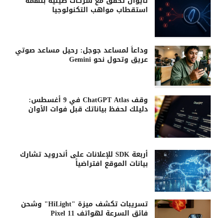
تايوان تحقق مع شركات صينية بتهمة
استقطاب مواهب التكنولوجيا
وداعاً لمساعد جوجل: رحيل مساعد صوتي
عريق وتحول نحو Gemini
وقف ChatGPT Atlas في 9 أغسطس:
دليلك لحفظ بياناتك قبل فوات الأوان
أربعة SDK للإعلانات على أندرويد تشارك
بيانات الموقع افتراضياً
تسريبات تكشف ميزة "HiLight" وشحن
فائق السرعة لهواتف Pixel 11