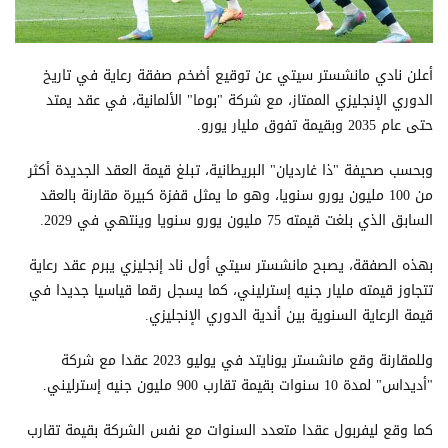
أعلن نادي مانشستر سيتي عن توقيع أضخم صفقة رعاية في تاريخ
الدوري الإنجليزي الممتاز، مع شركة "بوما" الألمانية، في عقد يمتد
حتى عام 2035 وبقيمة تفوق مليار يورو.
وبحسب صحيفة "ذا غارديان" البريطانية، تبلغ قيمة العقد الجديدة أكثر
من 100 مليون يورو سنويا، وهو ما يمثل قفزة كبيرة مقارنة بالعقد
السابق الذي بلغت قيمته 75 مليون يورو سنويا وينتهي في 2029.
بهذه الصفقة، يصبح مانشستر سيتي أول ناد إنجليزي يبرم عقد رعاية
تتجاوز قيمته مليار جنيه إسترليني، كما يسجل رقما قياسيا جديدا في
قيمة الرعاية السنوية بين أندية الدوري الإنجليزي.
وللمقارنة وقع مانشستر يونايتد في يوليو 2023 عقدا مع شركة
"أديداس" لمدة 10 سنوات بقيمة تقارب 900 مليون جنيه إسترليني.
كما وقع ليفربول عقدا متعدد السنوات مع نفس الشركة بقيمة تقارب