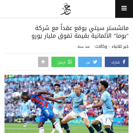
مانشستر سيتي يوقع عقداً مع شركة
"بوما" الألمانية بقيمة تفوق مليار يورو
خبر للانباء - وكالات:
منذ سنة
شارك
غرد
ارسل