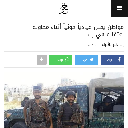
مواطن يقتل قيادياً حوثياً أثناء محاولة
اعتقاله في إب
إب-خبر للأنباء:
منذ سنة
شارك
غرد
ارسل