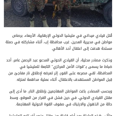
قُتل قيادي ميداني في مليشيا الحوثي الإرهابية، الأربعاء، برصاص
مواطن في مديرية العدين، غرب محافظة إب، أثناء مشاركته في حملة
مسلحة هدفت إلى اعتقال أحد الأهالي.
وذكرت مصادر محلية، أن القيادي الحوثي المدعو عبد الرحمن عامر، أحد
ضباط ما يسمى بـ"قوات الأمن المركزي" التابعة للمليشيا في
المحافظة، لقي مصرعه على الفور، إثر تعرضه لإطلاق نار مفاجئ من
قِبل المواطن المستهدف بالاعتقال، أثناء عملية مداهمة لمنزله.
وبحسب المصادر، باغت المواطن المهاجمين بإطلاق النار، ما أدى إلى
مقتل القيادي الحوثي، في حين فشل في الفرار من الموقع، وسط
حالة من الذهول والارتباك في صفوف القوة الحوثية المهاجمة.
وتأتي هذه الحادثة بعد أيام قليلة من مقتل عنصر آخر تابع للمليشيا