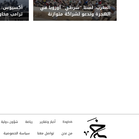
المغرب: لسنا "شرطي" أوروبا في
أكسيوس: م
الهجرة وندعو لشراكة متوازنة
ترامب مخا
واسعة على 
English
أخبار وتقارير
رياضة
شؤون دولية
من نحن
تواصل معنا
سياسة الخصوصية