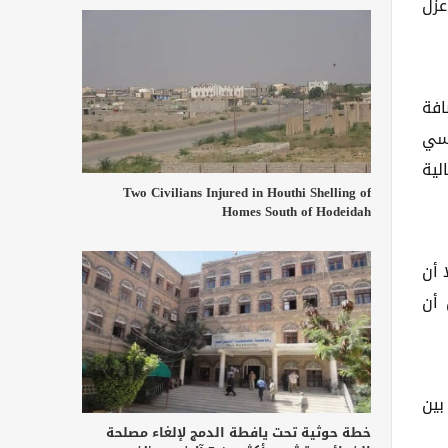
عزل
افة
قة نانسي
لية
Two Civilians Injured in Houthi Shelling of
Homes South of Hodeidah
 أن
 أن
بين
خطة حوثية تحت يافطة الدمج لإلغاء مصلحة