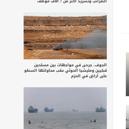
الضرائب وتشريد أكثر من 7 آلاف موظف
الجوف.. جرحى في مواجهات بين مسلحين
قبليين ومليشيا الحوثي عقب محاولتها السطو
على أراضٍ في الحزم