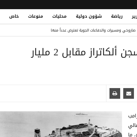
ير
رياضة
شؤون دولية
محليات
منوعات
خاص
وفيتش مجانًا
اروخي ومسيرات والدفاعات الجوية تعترض عدداً منها
Two Civilians Injured in Houthi Shel
ترامب يعتزم إعادة تشغيل سجن ألكاتراز مقابل 2 مليار
وري التركي مع طرابزون سبور
 حوثي استهدف منازل سكنية جنوب الحديدة
فقة في تاريخ ريال مدريد ولايبزيج
امب
الي
مليار دولار، ما