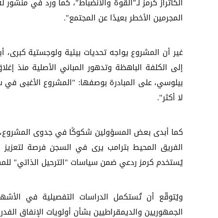
ألكاتراز كرمز لـ"القوة والانضباط"، كما ورد في منشور
المجرمين الأخطر بعيدًا عن المجتمع".
غير أن المشروع يواجه تحديات بيئية ولوجستية كبرى، أب
بيلوسي، على المبادرة بوصفها: "المشروع الأغبى في سج
لا أكثر".
كما أبدى بعض المسؤولين شكوكًا في جدوى المشروع، خاص
الفريق المحيط بترامب يرى في السجن فرصة لتعزيز ر
يُستخدم كرمز ردعي ضمن سياسات "الترحيل الذاتي" للمها
ويُتوقّع أن تُستكمل الدراسات التفصيلية في الأش
الجمهوريين والديمقراطيين بشأن أولويات الإنفاق الفدرا