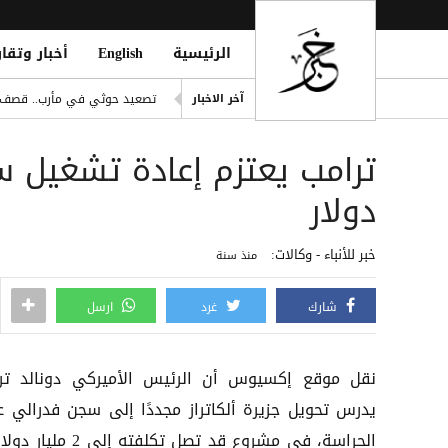
الرئيسية
English
أخبار وتقار
باريس سان جيرمان يترقب فلاه
تصعيد حوثي في مأرب.. قصف ص
آخر الاخبار
ling of Homes South of Hodeidah
صلاح يتربع على عرش رواتب الد
إصابة مدنيين اثنين جراء قصف
دولار
ديوماندي يكتب التاريخ: أغلى ص
خبر للأنباء - وكالات:
منذ سنة
شارك
غرد
ارسل
نقل موقع إكسيوس أن الرئيس الأميركي دونالد تر
يدرس تحويل جزيرة ألكاتراز مجددًا إلى سجن فدرالي ع
الحراسة، في مشروع قد تصل تكلفته إلى 2 