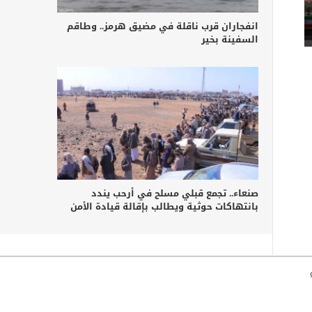
انفجاران قرب ناقلة في مضيق هرمز.. وطاقم
السفينة بخير
صنعاء.. تجمع قبلي مسلح في أرحب يندد
بانتهاكات حوثية ويطالب بإقالة قيادة الأمن