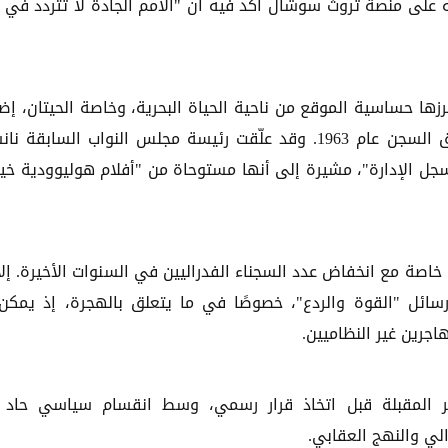
 له على منصة تروث سوشال أكد فيه أن "الأمم الجادة لا تتردد في 
رزها حساسية الموقع من ناحية الحياة البحرية، وخاصة الحيتان، إض
إلى الكلفة الباهظة وتدهور المباني الأصلية منذ إغلاق السجن عام 1963. وقد علّقت رئيسة مجلس النواب الساب
ل الإدارة"، مشيرة إلى أنها مستوحاة من "أفلام هوليوودية خيا
ة مع انخفاض عدد السجناء الفدراليين في السنوات الأخيرة. إلا
سائل "القوة والردع"، خصوصًا في ما يتعلق بالهجرة، إذ يمكن
جرين غير النظاميين.
هر المقبلة قبل اتخاذ قرار رسمي، وسط انقسام سياسي حاد 
لي والنهج العقابي.