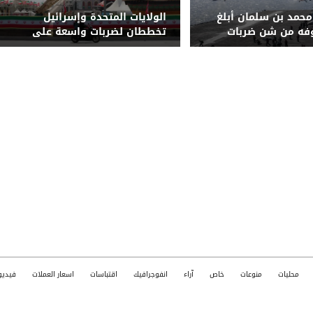
حمد بن سلمان أبلغ
الولايات المتحدة وإسرائيل
وفه من شن ضربات
تخططان لضربات واسعة على
إيران
البنية التحتية للطاقة الإيرانية
محليات
منوعات
خاص
آراء
انفوجرافيك
اقتباسات
اسعار العملات
فيديو