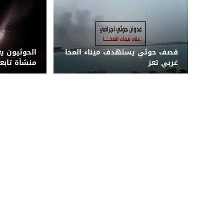
قصف حوثي يستهدف ميناء المخا
الحوثيون ي
غربي تعز
منشأة تابع
بطائرة مسي