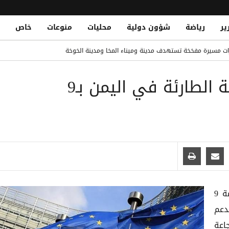
ير
رياضة
شؤون دولية
محليات
منوعات
خاص
ونخ حتى 2029
غم حوثي في مديرية نهم شرقي صنعاء
الاتحاد الأوروبي يموّل الإغاثة الطارئة في اليمن بـ9
 في اليمن والسعودية وتؤكد دعم الحكومة والرياض
Houthi Drone Strike Targets
ا غربي تعز
أعلن الاتحاد الأوروبي عن تخصيص حزمة تمويلية بقيمة 9
)، لدعم
اعة