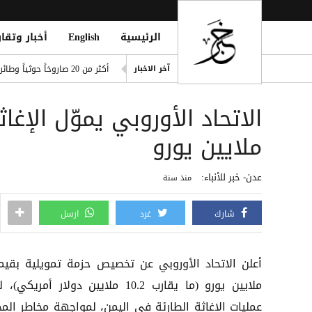
الرئيسية
English
أخبار وتقار
هاري كين يمدد عقده مع بايرن مي
آخر الاخبار
أكثر من 20 صاروخاً حوثياً وطائرات مسيرة مفخخة تستهدف مدينة وميناء المخا ومدينة الخوخة
مقتل مواطن ونجله بانفجار ل
بريطانيا تدين هجمات الحوثيين
 Key Port in Yemen's West Coast
ملايين يورو
قصف حوثي يستهدف ميناء المخ
عدن- خبر للأنباء:
منذ سنة
شارك
غرد
ارسل
ملايين يورو (ما يقارب 10.2 ملايين دولار أمريكي
عمليات الإغاثة الطارئة في اليمن، لمواجهة مخاطر المج