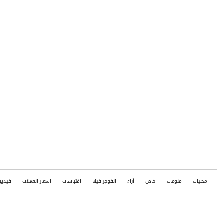
محليات
منوعات
خاص
آراء
انفوجرافيك
اقتباسات
اسعار العملات
فيديو