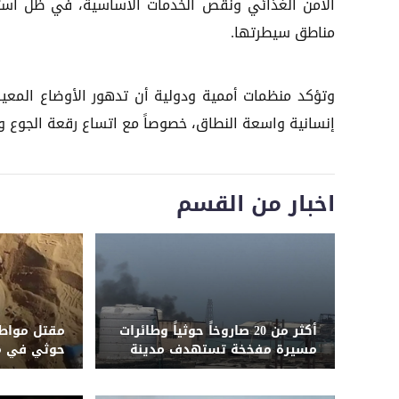
الأمن الغذائي ونقص الخدمات الأساسية، في ظل استمر
مناطق سيطرتها.
وتؤكد منظمات أممية ودولية أن تدهور الأوضاع المعيشي
إنسانية واسعة النطاق، خصوصاً مع اتساع رقعة الجوع و
اخبار من القسم
أكثر من 20 صاروخاً حوثياً وطائرات
مقتل مواطن
مسيرة مفخخة تستهدف مدينة
حوثي في م
وميناء المخا ومدينة الخوخة
صنعاء