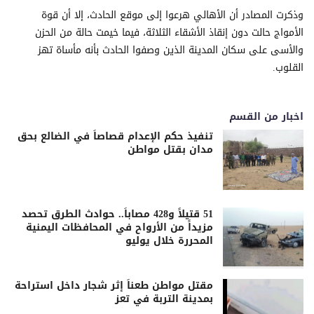
وذكرت المصادر أن الأهالي هرعوا إلى موقع الحادث، إلا أن قوة
الأمواج حالت دون إنقاذ الأشقاء الثلاثة، فيما خيمت حالة من الحزن
والأسى على سكان المدينة الذين وصفوا الحادث بأنه مأساة تهز
القلوب.
اخبار من القسم
تنفيذ حكم الإعدام قصاصاً في الضالع بحق
مدان بقتل مواطن
51 قتيلاً و428 مصاباً.. حوادث الطرق تحصد
مزيداً من الأرواح في المحافظات اليمنية
المحررة خلال يوليو
مقتل مواطن طعناً إثر شجار داخل استراحة
بمدينة التربة في تعز