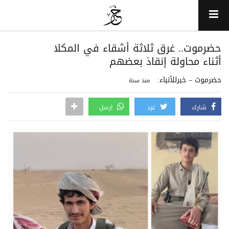
حضرموت.. غرق ثلاثة أشقاء في المكلا
أثناء محاولة إنقاذ بعضهم
حضرموت – خبرللأنباء:
منذ سنة
شارك
غرد
ارسل