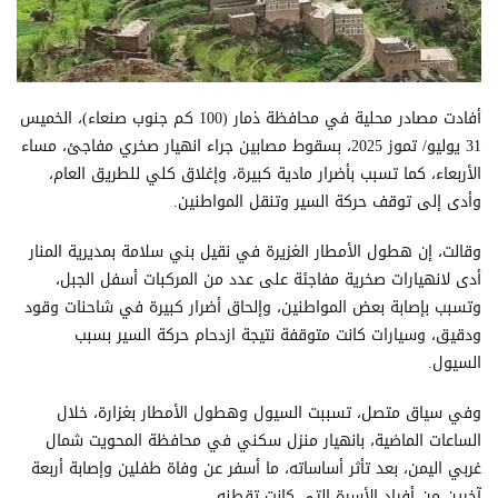
أفادت مصادر محلية في محافظة ذمار (100 كم جنوب صنعاء)، الخميس
31 يوليو/ تموز 2025، بسقوط مصابين جراء انهيار صخري مفاجئ، مساء
الأربعاء، كما تسبب بأضرار مادية كبيرة، وإغلاق كلي للطريق العام،
وأدى إلى توقف حركة السير وتنقل المواطنين.
وقالت، إن هطول الأمطار الغزيرة في نقيل بني سلامة بمديرية المنار
أدى لانهيارات صخرية مفاجئة على عدد من المركبات أسفل الجبل،
وتسبب بإصابة بعض المواطنين، وإلحاق أضرار كبيرة في شاحنات وقود
ودقيق، وسيارات كانت متوقفة نتيجة ازدحام حركة السير بسبب
السيول.
وفي سياق متصل، تسببت السيول وهطول الأمطار بغزارة، خلال
الساعات الماضية، بانهيار منزل سكني في محافظة المحويت شمال
غربي اليمن، بعد تأثر أساساته، ما أسفر عن وفاة طفلين وإصابة أربعة
آخرين من أفراد الأسرة التي كانت تقطنه.