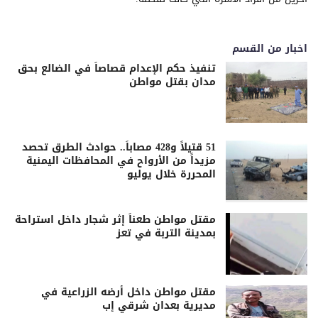
اخبار من القسم
تنفيذ حكم الإعدام قصاصاً في الضالع بحق
مدان بقتل مواطن
51 قتيلاً و428 مصاباً.. حوادث الطرق تحصد
مزيداً من الأرواح في المحافظات اليمنية
المحررة خلال يوليو
مقتل مواطن طعناً إثر شجار داخل استراحة
بمدينة التربة في تعز
مقتل مواطن داخل أرضه الزراعية في
مديرية بعدان شرقي إب