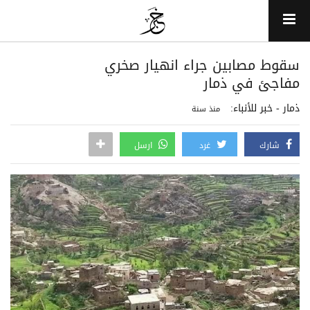
سقوط مصابين جراء انهيار صخري
مفاجئ في ذمار
ذمار - خبر للأنباء:
منذ سنة
شارك
غرد
ارسل