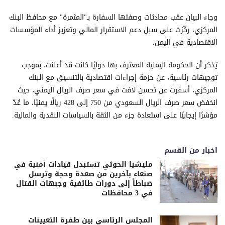
وجاء البيان عقب محادثات وصفتها السفارة بـ"المثمرة" مع محافظ البنك
المركزي، ركّزت على سبل دعم الاستقرار المالي وتعزيز أداء المؤسسات
الاقتصادية في اليمن.
يُذكر أن الحكومة اليمنية المعترف بها دوليًا كانت قد أعلنت، بموجب
توجيهات رئاسية، عن حزمة إجراءات اقتصادية بالتنسيق مع البنك
المركزي، أسفرت عن تحسن لافت في سعر صرف الريال اليمني، حيث
انخفض سعر صرف الريال السعودي من 750 إلى 428 ريالًا يمنيًا، ما عُدّ
مؤشرًا إيجابيًا على استعادة جزء من الثقة بالسياسات النقدية والمالية.
اخبار من القسم
مليشيا الحوثي تستبدل قيادات أمنية في
صنعاء بآخرين من صعدة وحجة وترسل
ضباطاً إلى دورات طائفية وجبهات القتال
في 3 محافظات
المجلس الرئاسي بين طفرة التعيينات