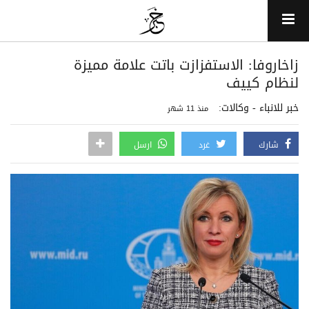
زاخاروفا: الاستفزازت باتت علامة مميزة
لنظام كييف
خبر للانباء - وكالات:
منذ 11 شهر
شارك
غرد
ارسل