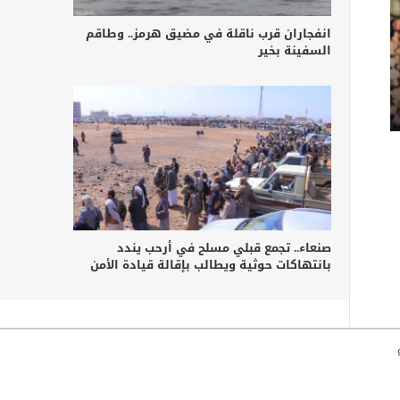
انفجاران قرب ناقلة في مضيق هرمز.. وطاقم
السفينة بخير
صنعاء.. تجمع قبلي مسلح في أرحب يندد
بانتهاكات حوثية ويطالب بإقالة قيادة الأمن