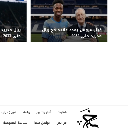
فينيسيوس يمدد عقده مع ريال
ريال مدريد 
مدريد حتى 2032
حتى 2033 بصفقة تاريخية
English
أخبار وتقارير
رياضة
شؤون دولية
من نحن
تواصل معنا
سياسة الخصوصية