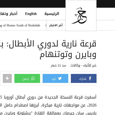
الرئيسية
English
أخبار وتقار
تصعيد حوثي في مأرب.. قصف ص
ling of Homes South of Hodeidah
آخر الاخبار
صلاح يتربع على عرش رواتب الد
قرعة نارية لدوري الأبطال:
إصابة مدنيين اثنين جراء قصف
ديوماندي يكتب التاريخ: أغلى ص
وبايرن وتوتنهام
d Houthi Attack on Marib Camp
خبر للأنباء - وكالات:
منذ 11 شهر
شارك
غرد
ارسل
2026، عن مواجهات نارية مبكرة، أبرزها اصطدام حامل ا
باريس سان جيرمان بعمالقة القارة "برشلونة وبايرن مي