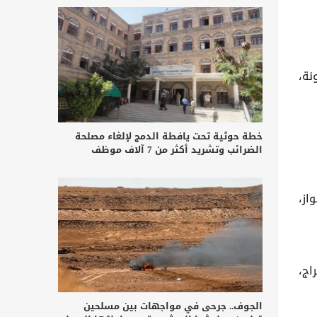
نة،
خطة حوثية تحت يافطة الدمج لإلغاء مصلحة
الضرائب وتشريد أكثر من 7 آلاف موظف
از،
اج،
الجوف.. جرحى في مواجهات بين مسلحين