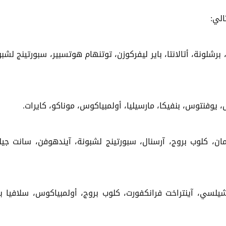
الي:
رشلونة، أتالانتا، باير ليفركوزن، توتنهام هوتسبير، سبورتينج لشبو
 يوفنتوس، بنفيكا، مارسيليا، أولمبياكوس، موناكو، كايرات.
ن، كلوب بروج، آرسنال، سبورتينج لشبونة، آيندهوفن، سانت جيلو
سي، آينتراخت فرانكفورت، كلوب بروج، أولمبياكوس، سلافيا بر