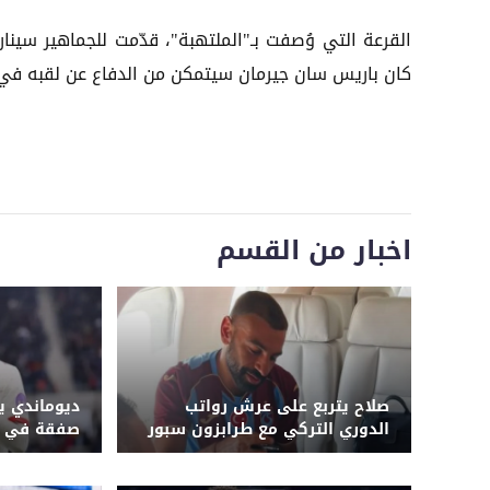
القرعة التي وُصفت بـ"الملتهبة"، قدّمت للجماهير سينا
كان باريس سان جيرمان سيتمكن من الدفاع عن لقبه في 
اخبار من القسم
صلاح يتربع على عرش رواتب
ديوماندي يك
الدوري التركي مع طرابزون سبور
صفقة في تا
ولايبزيج