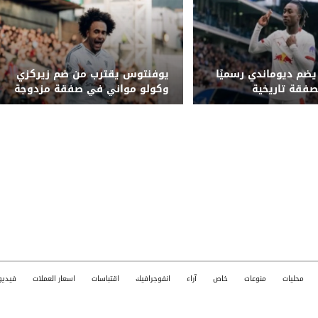
يضم ديوماندي رسميًا
يوفنتوس يقترب من ضم زيركزي
وكولو مواني في صفقة مزدوجة
محليات
منوعات
خاص
آراء
انفوجرافيك
اقتباسات
اسعار العملات
فيديو