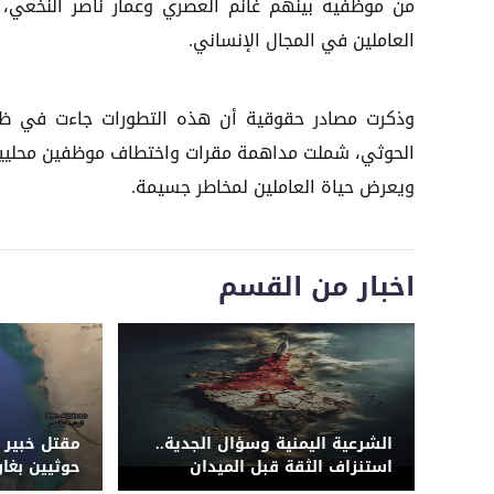
من موظفيه بينهم غانم العصري وعمار ناصر النخعي،
العاملين في المجال الإنساني.
وذكرت مصادر حقوقية أن هذه التطورات جاءت في ظل 
الحوثي، شملت مداهمة مقرات واختطاف موظفين محليين وأ
ويعرض حياة العاملين لمخاطر جسيمة.
اخبار من القسم
الشرعية اليمنية وسؤال الجدية..
مقتل خبير إ
استنزاف الثقة قبل الميدان
حوثيين بغا
ومنصات صو