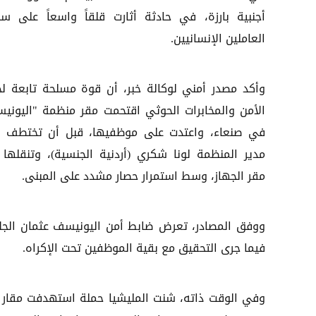
أجنبية بارزة، في حادثة أثارت قلقاً واسعاً على سل
العاملين الإنسانيين.
وأكد مصدر أمني لوكالة خبر، أن قوة مسلحة تابعة لج
الأمن والمخابرات الحوثي اقتحمت مقر منظمة "اليوني
في صنعاء، واعتدت على موظفيها، قبل أن تختطف ن
مدير المنظمة لونا شكري (أردنية الجنسية)، وتنقلها 
مقر الجهاز، وسط استمرار حصار مشدد على المبنى.
ووفق المصادر، تعرض ضابط أمن اليونيسف عثمان الجلا
فيما جرى التحقيق مع بقية الموظفين تحت الإكراه.
وفي الوقت ذاته، شنت المليشيا حملة استهدفت مقار منظ