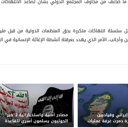
 ما ضاعف من مخاوف المجتمع الدولي بشأن تصاعد الانتهاكات
سلسلة انتهاكات متكررة بحق المنظمات الدولية من قبل ملي
جانب، الأمر الذي يهدد بعرقلة أنشطة الإغاثة الإنسانية في ال
يراني وقياديين
مصادر أمنية واستخباراتية لـ"خبر":
رة دمرت غرفة عمليات
الحوثيون يسلمون أسرى للقاعدة
اريخ في كمران
بينهم سعودي ضمن صفقة