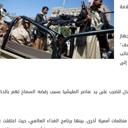
امة
هاز
سف"
ائب
إلى
ل للضرب على يد عناصر المليشيا بسبب رفضه السماح لهم بالدخ
مات أممية أخرى، بينها برنامج الغذاء العالمي، حيث اعتقلت عد