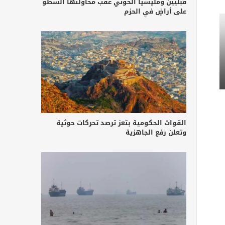
قبليين ومليشيا الحوثي عقب محاولتها السطو
على أراضٍ في الحزم
القوات الحكومية بتعز ترصد تحركات حوثية
وتعلن رفع الجاهزية