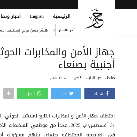
الرئيسية
English
أخبار وتقار
انفراد| مصادر تكشف مشاركة ع
هيثم حسن يوقع لسيلتيك الاسكت
آخر الاخبار
التحالف: هجوم حوثي يستهدف أعياناً مدنية
جهاز الأمن والمخابرات الح
liation Against Houthi Attacks
الفرقة الثالثة في قوات الطوارئ
أجنبية بصنعاء
اليونان تنقذ عشرات المهاجري
صنعاء - خبر للانباء - خاص:
منذ 11 شهر
شارك
غرد
ارسل
اختطف جهاز الأمن والمخابرات التابع لمليشيا الحوثي، ا
31 أغسطس/آب 2025، عدداً من موظفي المنظمات ال
في العاصمة المختطفة صنعاء، بينهم مسؤولة أم