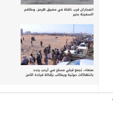
انفجاران قرب ناقلة في مضيق هرمز.. وطاقم
السفينة بخير
صنعاء.. تجمع قبلي مسلح في أرحب يندد
بانتهاكات حوثية ويطالب بإقالة قيادة الأمن