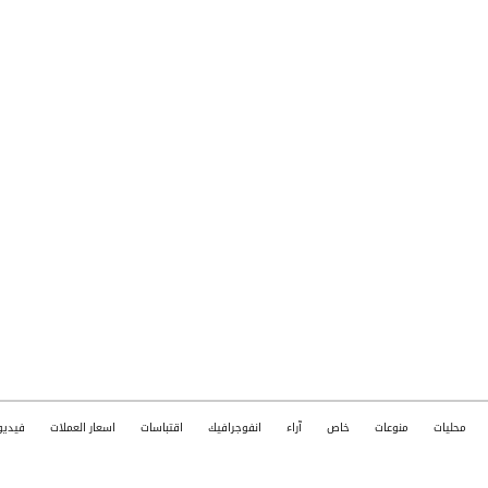
محليات
منوعات
خاص
آراء
انفوجرافيك
اقتباسات
اسعار العملات
فيديو