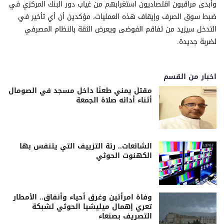
وأبدى مراقبون اقتصاديون استغرابهم من غياب دور البنك المركزي في
ضبط سوق الصرف وإيقاف هذه العمليات، مؤكدين أن أي تأخير في
التدخل سيزيد من تفاقم الفوضى ويعرض الثقة بالنظام المصرفي
لضربة جديدة.
اخبار من القسم
مقتل يمني طعنًا داخل مسجد في الصومال
أثناء أدائه صلاة الجمعة
الشائعات.. رئة التزييف التي يتنفس بها
الكهنوت الحوثي
وفاة امرأتين وغرق أحياء وأنفاق.. الأمطار
تعري إهمال ميليشيا الحوثي لشبكة
التصريف بصنعاء