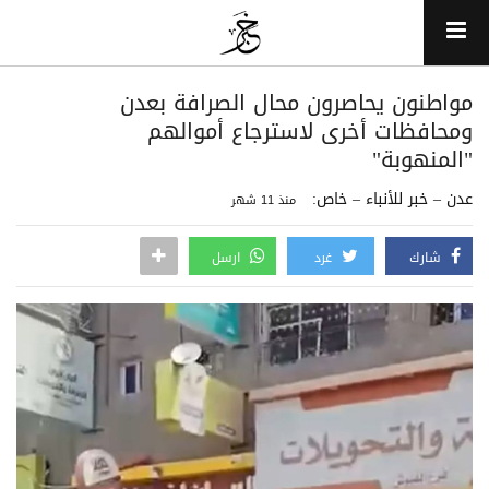
مواطنون يحاصرون محال الصرافة بعدن
ومحافظات أخرى لاسترجاع أموالهم
"المنهوبة"
عدن – خبر للأنباء – خاص:
منذ 11 شهر
شارك
غرد
ارسل