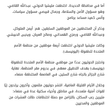
أما في محافظة الحديدة، اختطفت مليشيا الحوثي، عبـدالله القاضي،
وهو مسؤول الأمن والسلامة، وجمـال قبيصي مسؤول سياسات،
وأنس حُـميد-مساعد برنامج.
وذكر أن المختطفين من الموظفين السابقين، هم: أيمن المتوكل،
وعبدالله القاضي، ورمزي الهمداني، وصالح العربان، ويحيى الحبيشي.
وكانت مليشيا الحوثي اختطفت أربعة موظفين من منظمة الأمم
المتحدة للطفولة (اليونيسف).
واحتجز الحوثيون عددًا من موظفي منظمة الأمم المتحدة للطفولة
(يونيسف) بهدف التحقيق معهم، في بدروم مقر المنظمة، نهاية
شارع الجزائر باتجاه شارع الستين، في العاصمة المختطفة صنعاء.
وخلال الأيام القليلة الماضية، انتشر حوثيون ملثمون، وآخرون يرتدون زيًا
لقوات أمنية متعددة، في مناطق وأحياء سكنية عدة في صنعاء؛
مثيرين رعب السكان، بالتزامن مع حملة اختطافات طالت العشرات من
الموظفين والمدنيين.