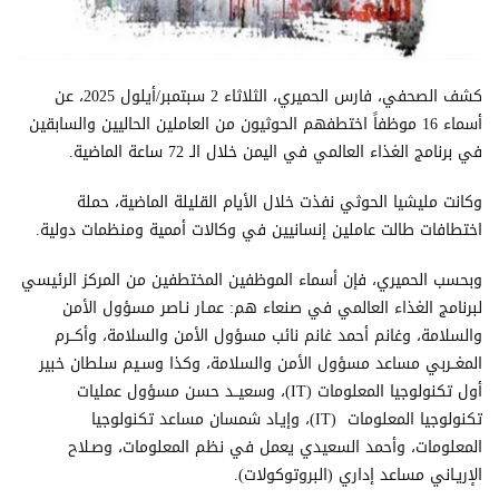
كشف الصحفي، فارس الحميري، الثلاثاء 2 سبتمبر/أيلول 2025، عن
أسماء 16 موظفاً اختطفهم الحوثيون من العاملين الحاليين والسابقين
في برنامج الغذاء العالمي في اليمن خلال الـ 72 ساعة الماضية.
وكانت مليشيا الحوثي نفذت خلال الأيام القليلة الماضية، حملة
اختطافات طالت عاملين إنسانيين في وكالات أممية ومنظمات دولية.
وبحسب الحميري، فإن أسماء الموظفين المختطفين من المركز الرئيسي
لبرنامج الغذاء العالمي في صنعاء هم: عمـار نـاصر مسؤول الأمن
والسلامة، وغانم أحمد غانم نائب مسؤول الأمن والسلامة، وأكــرم
المغــربي مساعد مسؤول الأمن والسلامة، وكذا وسـيم سلطان خبير
أول تكنولوجيا المعلومات (IT)، وسعيــد حسن مسؤول عمليات
تكنولوجيا المعلومات (IT)، وإيـاد شمسان مساعد تكنولوجيا
المعلومات، وأحمد السعيدي يعمل في نظم المعلومات، وصـلاح
الإريـاني مساعد إداري (البروتوكولات).