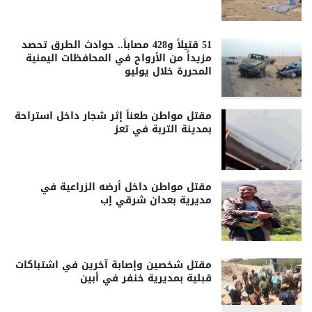
51 قتيلاً و428 مصاباً.. حوادث الطرق تحصد
مزيداً من الأرواح في المحافظات اليمنية
المحررة خلال يوليو
مقتل مواطن طعناً إثر شجار داخل استراحة
بمدينة التربة في تعز
مقتل مواطن داخل أرضه الزراعية في
مديرية بعدان شرقي إب
مقتل شخصين وإصابة آخرين في اشتباكات
قبلية بمديرية خنفر في أبين