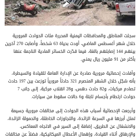
سجلت المناطق والمحافظات اليمنية المحررة مئات الحوادث المرورية
خلال شهر أغسطس الماضي، أودت بحياة 63 شخصاً، وأصابت 270 آخرين
بينهم 144 إصابتهم بالغة، فيما قدّرت الخسائر المادية الناجمة عنها
بأكثر من 91 مليون ريال يمني.
وأفادت إحصائية مرورية صادرة عن الإدارة العامة للقيادة والسيطرة،
بأنه سُجّل خلال الشهر المنصرم 321 حادثاً مرورياً توزعت بين 197 حادث
تصادم مركبات، و82 حادث دهس، و28 انقلاب مركبة، إلى جانب 7
حوادث ارتطام بأجسام ثابتة و6 حالات سقوط من سيارات.
وأرجعت الإحصائية أسباب هذه الحوادث إلى مخالفات مرورية جسيمة
تمثل أبرزها في السرعة الزائدة، والتجاوزات الخاطئة، والحمولة الزائدة،
والانشغال عن الطريق، إضافة إلى السير في الاتجاه المعاكس،
والإرهاق أثناء القيادة، وإهمال الأعطال الميكانيكية، فضلاً عن مخالفات