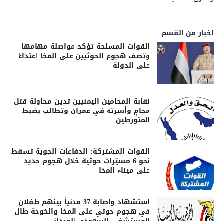
اخبار من القسم
القوات المسلحة تؤكد مواصلة مهامها
وتصف هجوم الحوثيين على المخا اعتداءً
على الدولة
نقابة المحامين اليمنيين تدين محاولة قتل
محامٍ وأسرته في عمران وتطالب بضبط
المتورطين
القوات المشتركة: الدفاعات الجوية تسقط
نحو 6 مسيّرات حوثية خلال هجوم جديد
على ميناء المخا
استشهاد وإصابة 37 مدنياً بينهم طفلان
في هجوم حوثي على المخا والخوخة طال
المستشفى السعودي الميداني