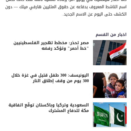
اسم الناشط المعروف بدفاعه عن حقوق المثليين هارفي ميلك — دون
الكشف حتى اليوم عن الاسم الجديد.
اخبار من القسم
مصر تحذر: مخطط تهجير الفلسطينيين
"خط أحمر" وتؤكد رفضه
اليونيسف: 300 طفل قتيل في غزة خلال
300 يوم من وقف إطلاق النار
السعودية وتركيا وباكستان توقّع اتفاقية
مكة للدفاع المشترك