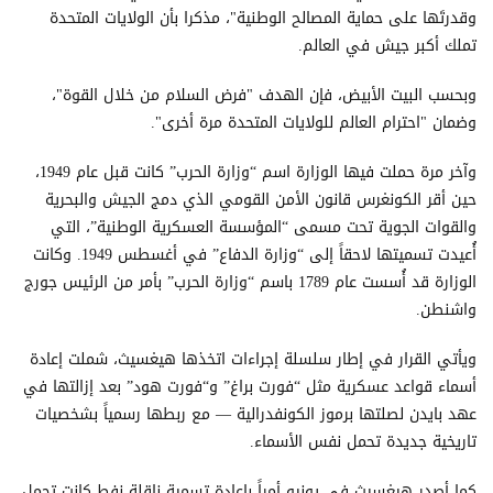
وقدرتَها على حماية المصالح الوطنية"، مذكرا بأن الولايات المتحدة
تملك أكبر جيش في العالم.
وبحسب البيت الأبيض، فإن الهدف "فرض السلام من خلال القوة"،
وضمان "احترام العالم للولايات المتحدة مرة أخرى".
وآخر مرة حملت فيها الوزارة اسم “وزارة الحرب” كانت قبل عام 1949،
حين أقر الكونغرس قانون الأمن القومي الذي دمج الجيش والبحرية
والقوات الجوية تحت مسمى “المؤسسة العسكرية الوطنية”، التي
أُعيدت تسميتها لاحقاً إلى “وزارة الدفاع” في أغسطس 1949. وكانت
الوزارة قد أُسست عام 1789 باسم “وزارة الحرب” بأمر من الرئيس جورج
واشنطن.
ويأتي القرار في إطار سلسلة إجراءات اتخذها هيغسيث، شملت إعادة
أسماء قواعد عسكرية مثل “فورت براغ” و“فورت هود” بعد إزالتها في
عهد بايدن لصلتها برموز الكونفدرالية — مع ربطها رسمياً بشخصيات
تاريخية جديدة تحمل نفس الأسماء.
كما أصدر هيغسيث في يونيو أمراً بإعادة تسمية ناقلة نفط كانت تحمل