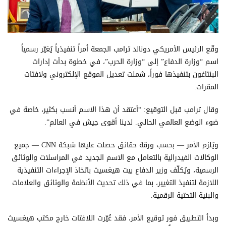
وقّع الرئيس الأمريكي دونالد ترامب الجمعة أمراً تنفيذياً يُغيّر رسمياً
اسم “وزارة الدفاع” إلى “وزارة الحرب”، في خطوة بدأت إدارات
البنتاغون بتنفيذها فوراً، شملت تعديل الموقع الإلكتروني ولافتات
المقرات.
وقال ترامب قبل التوقيع: “أعتقد أن هذا الاسم أنسب بكثير، خاصة في
ضوء الوضع العالمي الحالي. لدينا أقوى جيش في العالم”.
ويُلزم الأمر — بحسب ورقة حقائق حصلت عليها شبكة CNN — جميع
الوكالات الفيدرالية بالتعامل مع الاسم الجديد في المراسلات والوثائق
الرسمية، ويُكلّف وزير الدفاع بيت هيغسيث باتخاذ الإجراءات التنفيذية
اللازمة لتنفيذ التغيير، بما في ذلك تحديث الأنظمة والوثائق والعلامات
والبنية التحتية الرقمية.
وبدأ التطبيق فور توقيع الأمر، فقد غُيّرت اللافتات خارج مكتب هيغسيث