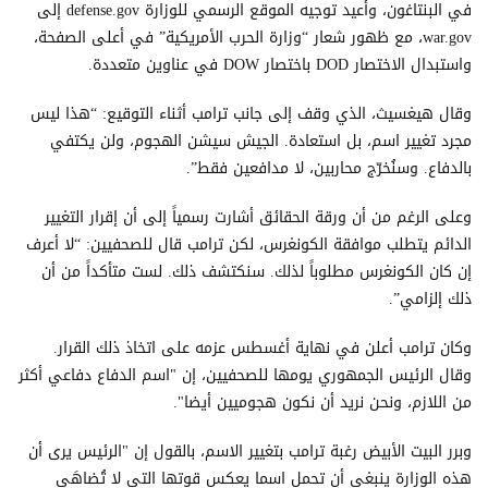
في البنتاغون، وأُعيد توجيه الموقع الرسمي للوزارة defense.gov إلى
war.gov، مع ظهور شعار “وزارة الحرب الأمريكية” في أعلى الصفحة،
واستبدال الاختصار DOD باختصار DOW في عناوين متعددة.
وقال هيغسيث، الذي وقف إلى جانب ترامب أثناء التوقيع: “هذا ليس
مجرد تغيير اسم، بل استعادة. الجيش سيشن الهجوم، ولن يكتفي
بالدفاع. وسنُخرّج محاربين، لا مدافعين فقط”.
وعلى الرغم من أن ورقة الحقائق أشارت رسمياً إلى أن إقرار التغيير
الدائم يتطلب موافقة الكونغرس، لكن ترامب قال للصحفيين: “لا أعرف
إن كان الكونغرس مطلوباً لذلك. سنكتشف ذلك. لست متأكداً من أن
ذلك إلزامي”.
وكان ترامب أعلن في نهاية أغسطس عزمه على اتخاذ ذلك القرار.
وقال الرئيس الجمهوري يومها للصحفيين، إن "اسم الدفاع دفاعي أكثر
من اللازم، ونحن نريد أن نكون هجوميين أيضا".
وبرر البيت الأبيض رغبة ترامب بتغيير الاسم، بالقول إن "الرئيس يرى أن
هذه الوزارة ينبغي أن تحمل اسما يعكس قوتها التي لا تُضاهَى